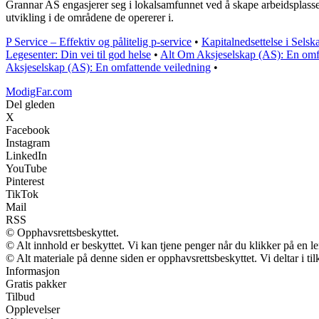
Grannar AS engasjerer seg i lokalsamfunnet ved å skape arbeidsplasser
utvikling i de områdene de opererer i.
P Service – Effektiv og pålitelig p-service
•
Kapitalnedsettelse i Sels
Legesenter: Din vei til god helse
•
Alt Om Aksjeselskap (AS): En omf
Aksjeselskap (AS): En omfattende veiledning
•
ModigFar.com
Del gleden
X
Facebook
Instagram
LinkedIn
YouTube
Pinterest
TikTok
Mail
RSS
© Opphavsrettsbeskyttet.
© Alt innhold er beskyttet. Vi kan tjene penger når du klikker på en len
© Alt materiale på denne siden er opphavsrettsbeskyttet. Vi deltar i t
Informasjon
Gratis pakker
Tilbud
Opplevelser