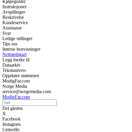
Kjøpeguider
Instruksjoner
Avspillinger
Beskrivelse
Kundeservice
Assistanse
Svar
Ledige stillinger
Tips oss
Interne henvisninger
Nettstedskart
Legg merke til
Dataarkiv
Tekstunivers
Oppdater strømmen
ModigFar.com
Norge Media
service@norgemedia.com
ModigFar.com
Del gleden
X
Facebook
Instagram
LinkedIn