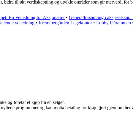
, bidra til økt verdiskapning og utvikle områder som gir merverdi for 
kapet: En Veiledning for Aksjonærer
•
Generalforsamling i aksjeselskap: 
attende veiledning
•
Kremmergården Legekontor
•
Lobby i Drammen
ke og foretar et kjøp fra en selger.
ilknyttede programmer og kan motta betaling for kjøp gjort gjennom henvi