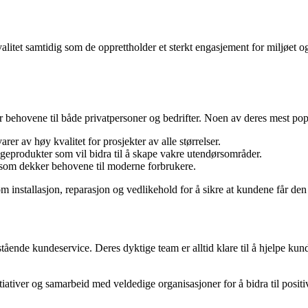
valitet samtidig som de opprettholder et sterkt engasjement for miljøet o
r behovene til både privatpersoner og bedrifter. Noen av deres mest po
r av høy kvalitet for prosjekter av alle størrelser.
geprodukter som vil bidra til å skape vakre utendørsområder.
 som dekker behovene til moderne forbrukere.
som installasjon, reparasjon og vedlikehold for å sikre at kundene får den 
estående kundeservice. Deres dyktige team er alltid klare til å hjelpe 
tiativer og samarbeid med veldedige organisasjoner for å bidra til positi