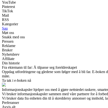
YouTube
Pinterest
TikTok
Mail
RSS
Kategorier
Sau
Møt oss
Snakk med oss
Pressen
Reklame
Bruker
Nyhetsbrev
Affiliate
Din historie
Fra ektemann til far: Å tilpasse seg foreldreskapet
Oppdag utfordringene og gledene som følger med å bli far. E-boken del
måte.
Ta tak i e-boken nå
Informasjonskapsler hjelper oss med å gjøre nettstedet raskere, smarte
Vi bruker informasjonskapsler sammen med våre partnere for å forbed
Vi bruker data fra enheten din til å skreddersy annonser og innhold, la
Preferanser
Avvis alt