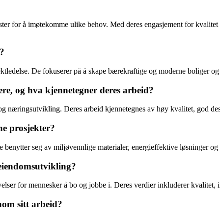
nester for å imøtekomme ulike behov. Med deres engasjement for kvalite
t?
ektledelse. De fokuserer på å skape bærekraftige og moderne boliger 
re, og hva kjennetegner deres arbeid?
og næringsutvikling. Deres arbeid kjennetegnes av høy kvalitet, god des
e prosjekter?
De benytter seg av miljøvennlige materialer, energieffektive løsninger og
 eiendomsutvikling?
lser for mennesker å bo og jobbe i. Deres verdier inkluderer kvalitet, i
om sitt arbeid?