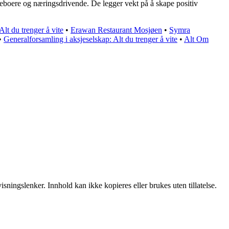
beboere og næringsdrivende. De legger vekt på å skape positiv
Alt du trenger å vite
•
Erawan Restaurant Mosjøen
•
Symra
•
Generalforsamling i aksjeselskap: Alt du trenger å vite
•
Alt Om
sningslenker. Innhold kan ikke kopieres eller brukes uten tillatelse.