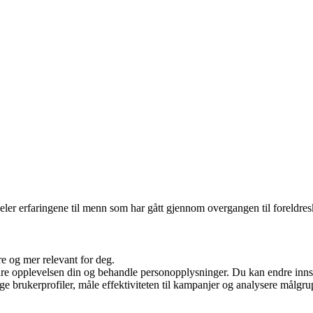
er erfaringene til menn som har gått gjennom overgangen til foreldresk
re og mer relevant for deg.
re opplevelsen din og behandle personopplysninger. Du kan endre innst
ge brukerprofiler, måle effektiviteten til kampanjer og analysere målgrup