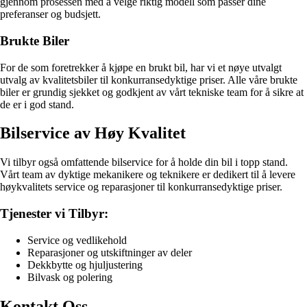
gjennom prosessen med å velge riktig modell som passer dine
preferanser og budsjett.
Brukte Biler
For de som foretrekker å kjøpe en brukt bil, har vi et nøye utvalgt
utvalg av kvalitetsbiler til konkurransedyktige priser. Alle våre brukte
biler er grundig sjekket og godkjent av vårt tekniske team for å sikre at
de er i god stand.
Bilservice av Høy Kvalitet
Vi tilbyr også omfattende bilservice for å holde din bil i topp stand.
Vårt team av dyktige mekanikere og teknikere er dedikert til å levere
høykvalitets service og reparasjoner til konkurransedyktige priser.
Tjenester vi Tilbyr:
Service og vedlikehold
Reparasjoner og utskiftninger av deler
Dekkbytte og hjuljustering
Bilvask og polering
Kontakt Oss