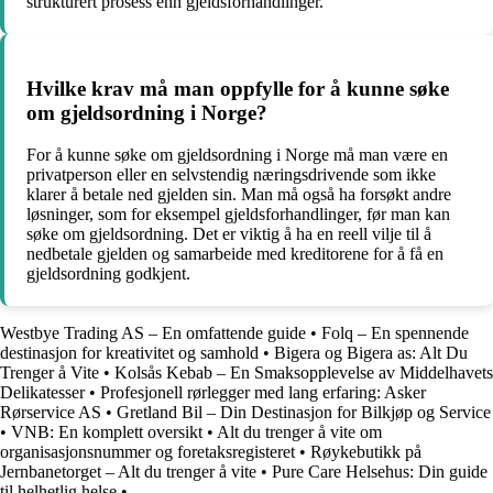
strukturert prosess enn gjeldsforhandlinger.
Hvilke krav må man oppfylle for å kunne søke
om gjeldsordning i Norge?
For å kunne søke om gjeldsordning i Norge må man være en
privatperson eller en selvstendig næringsdrivende som ikke
klarer å betale ned gjelden sin. Man må også ha forsøkt andre
løsninger, som for eksempel gjeldsforhandlinger, før man kan
søke om gjeldsordning. Det er viktig å ha en reell vilje til å
nedbetale gjelden og samarbeide med kreditorene for å få en
gjeldsordning godkjent.
Westbye Trading AS – En omfattende guide
•
Folq – En spennende
destinasjon for kreativitet og samhold
•
Bigera og Bigera as: Alt Du
Trenger å Vite
•
Kolsås Kebab – En Smaksopplevelse av Middelhavets
Delikatesser
•
Profesjonell rørlegger med lang erfaring: Asker
Rørservice AS
•
Gretland Bil – Din Destinasjon for Bilkjøp og Service
•
VNB: En komplett oversikt
•
Alt du trenger å vite om
organisasjonsnummer og foretaksregisteret
•
Røykebutikk på
Jernbanetorget – Alt du trenger å vite
•
Pure Care Helsehus: Din guide
til helhetlig helse
•