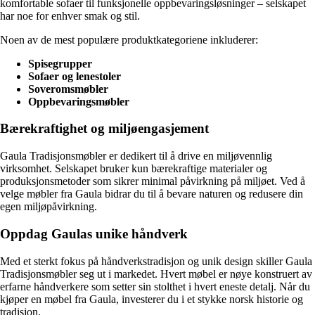
komfortable sofaer til funksjonelle oppbevaringsløsninger – selskapet
har noe for enhver smak og stil.
Noen av de mest populære produktkategoriene inkluderer:
Spisegrupper
Sofaer og lenestoler
Soveromsmøbler
Oppbevaringsmøbler
Bærekraftighet og miljøengasjement
Gaula Tradisjonsmøbler er dedikert til å drive en miljøvennlig
virksomhet. Selskapet bruker kun bærekraftige materialer og
produksjonsmetoder som sikrer minimal påvirkning på miljøet. Ved å
velge møbler fra Gaula bidrar du til å bevare naturen og redusere din
egen miljøpåvirkning.
Oppdag Gaulas unike håndverk
Med et sterkt fokus på håndverkstradisjon og unik design skiller Gaula
Tradisjonsmøbler seg ut i markedet. Hvert møbel er nøye konstruert av
erfarne håndverkere som setter sin stolthet i hvert eneste detalj. Når du
kjøper en møbel fra Gaula, investerer du i et stykke norsk historie og
tradisjon.