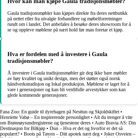
Hvor kan man kjøpe Gaula tradisjonsmøbler?
Gaula tradisjonsmøbler kan kjøpes direkte fra deres nettbutikk
på nettet eller fra utvalgte forhandlere og møbelforretninger
rundt om i landet. Det anbefales å besøke deres showroom for å
se og oppleve møblene på nært hold før man foretar et kjøp.
Hva er fordelen med å investere i Gaula
tradisjonsmøbler?
Å investere i Gaula tradisjonsmøbler gir deg ikke bare møbler
av høy kvalitet og unikt design, men det støtter også norsk
håndverkstradisjon og lokal produksjon. Møblene er laget for å
vare i generasjoner og kan bli verdifulle arvestykker som kan
glede kommende generasjoner.
Fana Zoo: En guide til dyrehagen på Nesttun og Skjoldskiftet
•
Henriette Vabø – En inspirerende personlighet
•
Alt du trenger å vite
om Brønnøysundregistrene og tjenestene deres
•
Auto Bravia AS: Din
Destinasjon for Bilkjøp
•
Dun – Hva er det og hvorfor er det så
populært?
•
Boots på Tøyen – Ditt apotek nært deg
•
Joker Osveien –