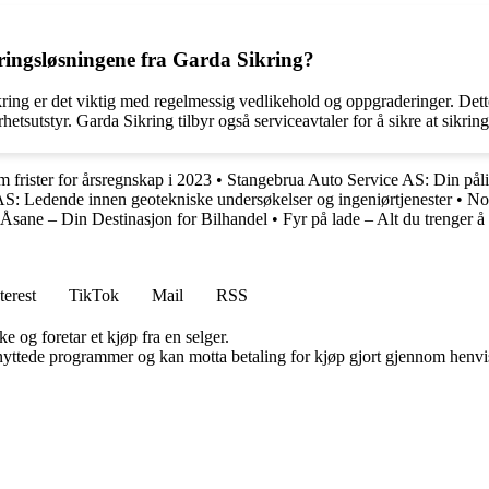
ringsløsningene fra Garda Sikring?
kring er det viktig med regelmessig vedlikehold og oppgraderinger. Dett
hetsutstyr. Garda Sikring tilbyr også serviceavtaler for å sikre at sikrin
m frister for årsregnskap i 2023
•
Stangebrua Auto Service AS: Din pålit
: Ledende innen geotekniske undersøkelser og ingeniørtjenester
•
No
 Åsane – Din Destinasjon for Bilhandel
•
Fyr på lade – Alt du trenger å
terest
TikTok
Mail
RSS
e og foretar et kjøp fra en selger.
knyttede programmer og kan motta betaling for kjøp gjort gjennom henvisn