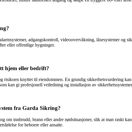
ing?
rt alarmsystemer, adgangskontroll, videoovervåkning, låsesystemer og si
ter eller offentlige bygninger.
t hjem eller bedrift?
 og risikoen knyttet til eiendommen. En grundig sikkerhetsvurdering kan 
som kan gi profesjonell veiledning og installasjon av sikkerhetssystemer
msystem fra Garda Sikring?
ng om innbrudd, brann eller andre nødsituasjoner, slik at man raskt kan
sfølelse for beboere eller ansatte.