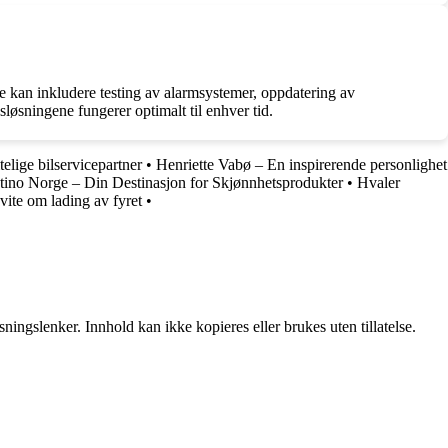
e kan inkludere testing av alarmsystemer, oppdatering av
gsløsningene fungerer optimalt til enhver tid.
elige bilservicepartner
•
Henriette Vabø – En inspirerende personlighet
tino Norge – Din Destinasjon for Skjønnhetsprodukter
•
Hvaler
 vite om lading av fyret
•
ingslenker. Innhold kan ikke kopieres eller brukes uten tillatelse.