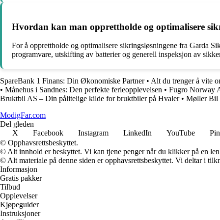
Hvordan kan man opprettholde og optimalisere sik
For å opprettholde og optimalisere sikringsløsningene fra Garda Si
programvare, utskifting av batterier og generell inspeksjon av sikker
SpareBank 1 Finans: Din Økonomiske Partner
•
Alt du trenger å vite o
•
Månehus i Sandnes: Den perfekte ferieopplevelsen
•
Fugro Norway AS
Bruktbil AS – Din pålitelige kilde for bruktbiler på Hvaler
•
Møller Bil
ModigFar.com
Del gleden
X
Facebook
Instagram
LinkedIn
YouTube
Pin
© Opphavsrettsbeskyttet.
© Alt innhold er beskyttet. Vi kan tjene penger når du klikker på en lenk
© Alt materiale på denne siden er opphavsrettsbeskyttet. Vi deltar i til
Informasjon
Gratis pakker
Tilbud
Opplevelser
Kjøpeguider
Instruksjoner