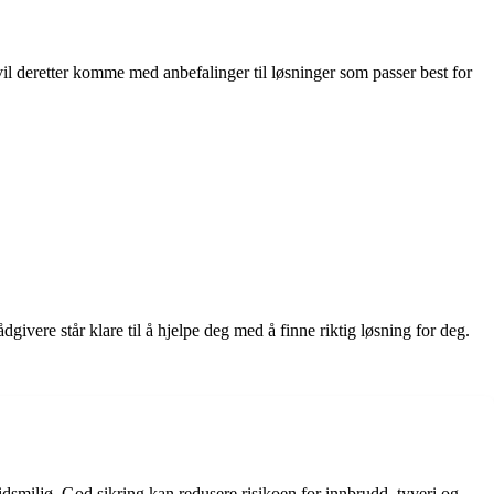
il deretter komme med anbefalinger til løsninger som passer best for
ivere står klare til å hjelpe deg med å finne riktig løsning for deg.
idsmiljø. God sikring kan redusere risikoen for innbrudd, tyveri og