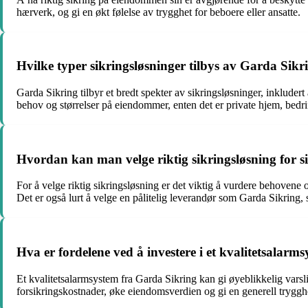
hærverk, og gi en økt følelse av trygghet for beboere eller ansatte.
Hvilke typer sikringsløsninger tilbys av Garda Sikr
Garda Sikring tilbyr et bredt spekter av sikringsløsninger, inklude
behov og størrelser på eiendommer, enten det er private hjem, bedrif
Hvordan kan man velge riktig sikringsløsning for sit
For å velge riktig sikringsløsning er det viktig å vurdere behovene
Det er også lurt å velge en pålitelig leverandør som Garda Sikring, 
Hva er fordelene ved å investere i et kvalitetsalar
Et kvalitetsalarmsystem fra Garda Sikring kan gi øyeblikkelig varsli
forsikringskostnader, øke eiendomsverdien og gi en generell trygghet