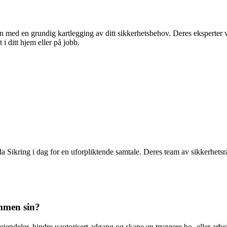
n med en grundig kartlegging av ditt sikkerhetsbehov. Deres eksperter v
i ditt hjem eller på jobb.
Sikring i dag for en uforpliktende samtale. Deres team av sikkerhetsrådg
ommen sin?
eiendeler, hindre uautorisert adgang og skape en tryggere bo- eller arbe