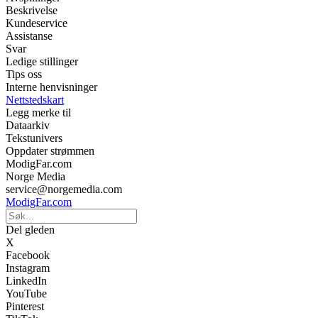
Beskrivelse
Kundeservice
Assistanse
Svar
Ledige stillinger
Tips oss
Interne henvisninger
Nettstedskart
Legg merke til
Dataarkiv
Tekstunivers
Oppdater strømmen
ModigFar.com
Norge Media
service@norgemedia.com
ModigFar.com
Del gleden
X
Facebook
Instagram
LinkedIn
YouTube
Pinterest