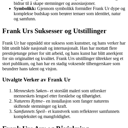
bidrar til å skape stemninger og assosiasjoner.
Symbolikk:
Gjennom symbolikk formidler Frank Ur dype og
komplekse budskap som berører temaer som identitet, natur
og samfunn.
Frank Urs Suksesser og Utstillinger
Frank Ur har oppnådd stor suksess som kunstner, og hans verker har
blitt utstilt både nasjonalt og internasjonalt. Han har mottatt flere
prestisjetunge priser for sitt arbeid, og hans kunst har blitt anerkjent
for sin originalitet og kvalitet. Frank Urs utstillinger tiltrekker seg et
stort publikum, og han har en stadig voksende tilhengerskare som
beundrer hans talent og visjon.
Utvalgte Verker av Frank Ur
Menneskets Søken
– et storslått maleri som utforsker
menneskets lengsel etter forståelse og tilhørighet.
Naturens Rytme
– en installasjon som fanger naturens
skiftende stemninger og kraft.
Samfunnets Speil
– et kunstverk som reflekterer samfunnets
kompleksitet og mangfoldighet.