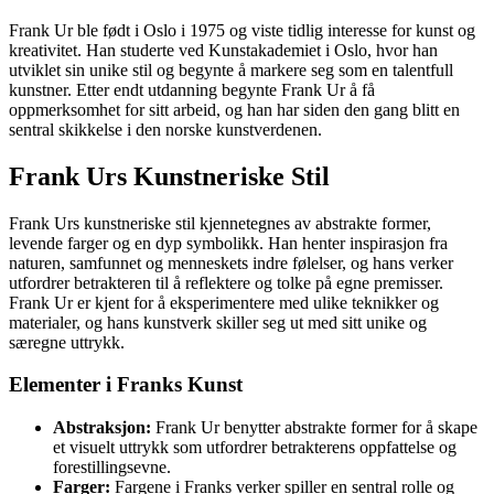
Frank Ur ble født i Oslo i 1975 og viste tidlig interesse for kunst og
kreativitet. Han studerte ved Kunstakademiet i Oslo, hvor han
utviklet sin unike stil og begynte å markere seg som en talentfull
kunstner. Etter endt utdanning begynte Frank Ur å få
oppmerksomhet for sitt arbeid, og han har siden den gang blitt en
sentral skikkelse i den norske kunstverdenen.
Frank Urs Kunstneriske Stil
Frank Urs kunstneriske stil kjennetegnes av abstrakte former,
levende farger og en dyp symbolikk. Han henter inspirasjon fra
naturen, samfunnet og menneskets indre følelser, og hans verker
utfordrer betrakteren til å reflektere og tolke på egne premisser.
Frank Ur er kjent for å eksperimentere med ulike teknikker og
materialer, og hans kunstverk skiller seg ut med sitt unike og
særegne uttrykk.
Elementer i Franks Kunst
Abstraksjon:
Frank Ur benytter abstrakte former for å skape
et visuelt uttrykk som utfordrer betrakterens oppfattelse og
forestillingsevne.
Farger:
Fargene i Franks verker spiller en sentral rolle og