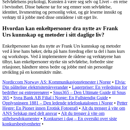
Selvfølelsens psykologi, Kunsten å være seg selv og Livet – en reise
i bevissthet. Disse bøkene tar for seg emner som selvfølelse,
identitet, livsmestring og personlig vekst, og gir leserne innsikt og
verktøy til å jobbe med disse områdene i sitt eget liv.
Hvordan kan enkeltpersoner dra nytte av Frank
Urs kunnskap og metoder i sitt daglige liv?
Enkeltpersoner kan dra nytte av Frank Urs kunnskap og metoder
ved å lese hans bøker, delta på hans foredrag eller ta del i hans kurs
og workshops. Ved å implementere de rådene og verktøyene han
tilbyr, kan enkeltpersoner styrke sin selvfølelse, forbedre sine
relasjoner, håndtere stress bedre og jobbe med sin personlige
utvikling på en konstruktiv måte.
Nordiccom Norway AS: Kommunikasjonstjenester i Norge
•
Elvia:
Din pålitelige elektrisitetsleverandør
•
Lagerpriser: En veiledning for
bedrifter og entreprenører
•
Snus365 – Den Ultimate Guide til Snus
365
•
Svea Bank AB Filial i Norge: En Fullstendig Guide
•
Opplysningen 1881 – Den ledende telefonkatalogen i Norge
•
Petter
Hegre: En Pioner innen Erotisk Fotografi
•
Alt du trenger å vite om
ANS Selskap med delt ansvar
•
Alt du trenger å vite om
stiftelsesdokumenter
•
Konkurser i dag – En oversikt over siste
konkursbegivenheter
•