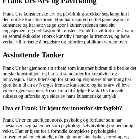
Frank Urs Arv og Påvirkning
Frank Urs kunstneriske arv og påvirkning strekker seg langt inn i
den norske kunsthistorien. Han har inspirert en hel generasjon av
kunstnere og har satt varige spor i kunstverdenen med sitt
engasjement og dedikasjon til kunsten. Frank Ur vil fortsette å være
en sentral skikkelse i norsk kunstliv i mange år fremover, og hans
verker vil fortsette å begeistre og utfordre publikum verden over.
Avsluttende Tanker
Frank Ur har gjennom sitt arbeid som kunstner bidratt til å berike det
norske kunstmiljøet og har satt standarder for kreativitet og
innovasjon. Hans lidenskap for kunst og visjonære tilnærming har
gjort ham til en av Norges fremste kunstnere, og hans arv vil leve
videre i generasjoner. Vi ser frem til å følge Frank Urs fortsatte
suksess og utforske nye sider av hans kunstneriske uttrykk.
Hva er Frank Ur kjent for innenfor sitt fagfelt?
Frank Ur er en anerkjent norsk psykolog og forfatter som har
spesialisert seg på emner som psykologi, selvutvikling og personlig
vekst. Han er kjent for å formidle komplekse psykologiske
konsepter på en lettfattelig måte gjennom sine bøker, foredrag og