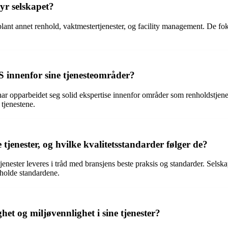
byr selskapet?
blant annet renhold, vaktmestertjenester, og facility management. De fok
S innenfor sine tjenesteområder?
r opparbeidet seg solid ekspertise innenfor områder som renholdstjenest
 tjenestene.
tjenester, og hvilke kvalitetsstandarder følger de?
jenester leveres i tråd med bransjens beste praksis og standarder. Selska
ttholde standardene.
et og miljøvennlighet i sine tjenester?