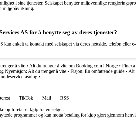
nlighet i sine tjenester. Selskapet benytter miljøvennlige rengjøringspr
n miljøpåvirkning.
ices AS for å benytte seg av deres tjenester?
 kan enkelt ta kontakt med selskapet via deres nettside, telefon eller e
trenger å vite
•
Alt du trenger å vite om Booking.com i Norge
•
Finexa
og Nyemisjon: Alt du trenger å vite
•
Fisjon: En omfattende guide
•
Alt
undeserviceløsning
•
terest
TikTok
Mail
RSS
e og foretar et kjøp fra en selger.
knyttede programmer og kan motta betaling for kjøp gjort gjennom henvisn