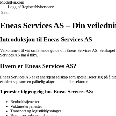
ModigFar.com
Logg på
Register
Nyhetsbrev
Eneas Services AS – Din veiledning
Introduksjon til Eneas Services AS
Velkommen til vår omfattende guide om Eneas Services AS. Selskapet er k
Services AS har å tilby.
Hvem er Eneas Services AS?
Eneas Services AS er et anerkjent selskap som spesialiserer seg på å tilb
etablert seg som en pålitelig aktør innen ulike sektorer.
Tjenester tilgjengelig hos Eneas Services AS:
Renholdstjenester
Vaktmestertjenester
Transport og logistikkløsninger
Bygg- og anleggsvirksomhet