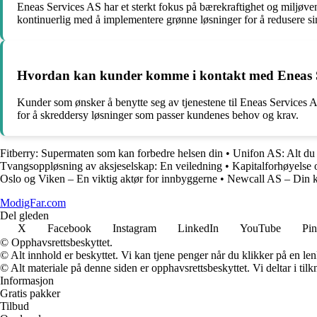
Eneas Services AS har et sterkt fokus på bærekraftighet og miljøven
kontinuerlig med å implementere grønne løsninger for å redusere si
Hvordan kan kunder komme i kontakt med Eneas Serv
Kunder som ønsker å benytte seg av tjenestene til Eneas Services AS
for å skreddersy løsninger som passer kundenes behov og krav.
Fitberry: Supermaten som kan forbedre helsen din
•
Unifon AS: Alt du 
Tvangsoppløsning av aksjeselskap: En veiledning
•
Kapitalforhøyelse 
Oslo og Viken – En viktig aktør for innbyggerne
•
Newcall AS – Din k
ModigFar.com
Del gleden
X
Facebook
Instagram
LinkedIn
YouTube
Pin
© Opphavsrettsbeskyttet.
© Alt innhold er beskyttet. Vi kan tjene penger når du klikker på en lenk
© Alt materiale på denne siden er opphavsrettsbeskyttet. Vi deltar i til
Informasjon
Gratis pakker
Tilbud