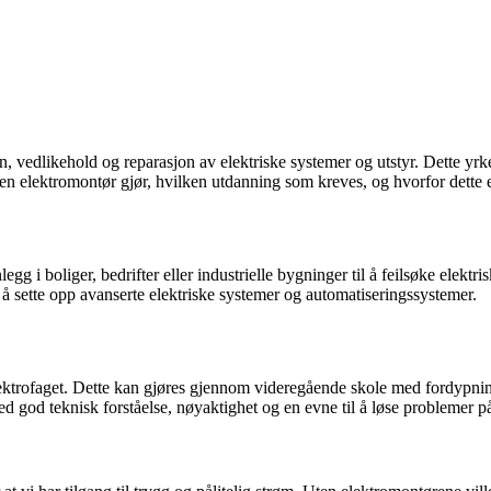
n, vedlikehold og reparasjon av elektriske systemer og utstyr. Dette yrk
va en elektromontør gjør, hvilken utdanning som kreves, og hvorfor dette 
egg i boliger, bedrifter eller industrielle bygninger til å feilsøke elekt
til å sette opp avanserte elektriske systemer og automatiseringssystemer.
ktrofaget. Dette kan gjøres gjennom videregående skole med fordypnin
med god teknisk forståelse, nøyaktighet og en evne til å løse problemer p