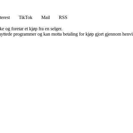
terest
TikTok
Mail
RSS
e og foretar et kjøp fra en selger.
knyttede programmer og kan motta betaling for kjøp gjort gjennom henvisn