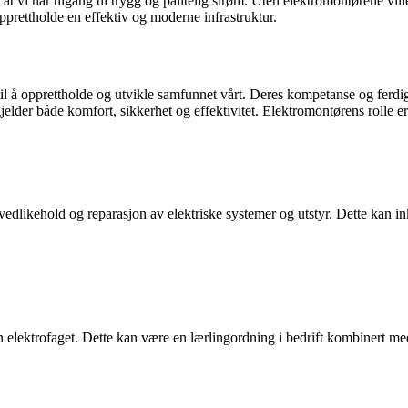
t vi har tilgang til trygg og pålitelig strøm. Uten elektromontørene ville
pprettholde en effektiv og moderne infrastruktur.
 opprettholde og utvikle samfunnet vårt. Deres kompetanse og ferdigheter
 gjelder både komfort, sikkerhet og effektivitet. Elektromontørens roll
edlikehold og reparasjon av elektriske systemer og utstyr. Dette kan inkl
lektrofaget. Dette kan være en lærlingordning i bedrift kombinert med