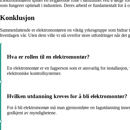
Elektromontøren spiller en avgjørende rolle i samfunnet ved å sørge for a
som fungerer optimalt i industrien. Deres arbeid er fundamentalt for å o
Konklusjon
Sammenfattende er elektromontøren en viktig yrkesgruppe som bidrar til å
hverdagen vår. Uten dem ville vi stå overfor store utfordringer når det
Hva er rollen til en elektromontør?
En elektromontør er en fagperson som er ansvarlig for installasjon, v
elektroniske kontrollsystemer.
Hvilken utdanning kreves for å bli elektromontør?
For å bli elektromontør må man gjennomføre en fagutdanning innen e
godkjent av myndighetene.