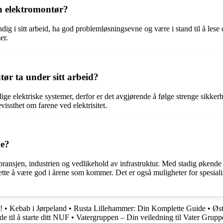
en elektromontør?
g i sitt arbeid, ha god problemløsningsevne og være i stand til å lese o
er.
ør ta under sitt arbeid?
ige elektriske systemer, derfor er det avgjørende å følge strenge sikkerh
bevissthet om farene ved elektrisitet.
ge?
bransjen, industrien og vedlikehold av infrastruktur. Med stadig økende 
ortsette å være god i årene som kommer. Det er også muligheter for spesi
!
•
Kebab i Jørpeland
•
Rusta Lillehammer: Din Komplette Guide
•
Øst
 til å starte ditt NUF
•
Vatergruppen – Din veiledning til Vater Grup