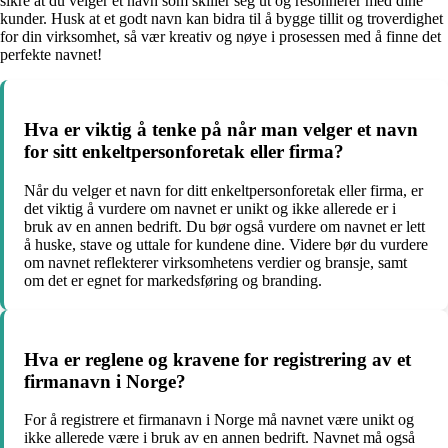
sikre at du velger et navn som skiller seg ut og resonnerer med dine
kunder. Husk at et godt navn kan bidra til å bygge tillit og troverdighet
for din virksomhet, så vær kreativ og nøye i prosessen med å finne det
perfekte navnet!
Hva er viktig å tenke på når man velger et navn
for sitt enkeltpersonforetak eller firma?
Når du velger et navn for ditt enkeltpersonforetak eller firma, er
det viktig å vurdere om navnet er unikt og ikke allerede er i
bruk av en annen bedrift. Du bør også vurdere om navnet er lett
å huske, stave og uttale for kundene dine. Videre bør du vurdere
om navnet reflekterer virksomhetens verdier og bransje, samt
om det er egnet for markedsføring og branding.
Hva er reglene og kravene for registrering av et
firmanavn i Norge?
For å registrere et firmanavn i Norge må navnet være unikt og
ikke allerede være i bruk av en annen bedrift. Navnet må også