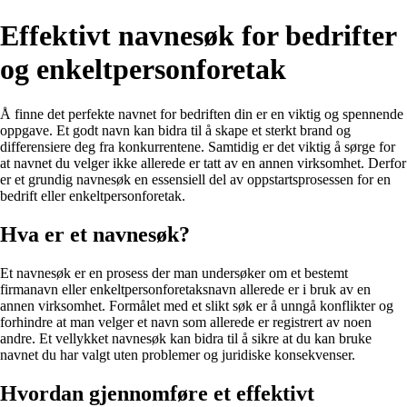
Effektivt navnesøk for bedrifter
og enkeltpersonforetak
Å finne det perfekte navnet for bedriften din er en viktig og spennende
oppgave. Et godt navn kan bidra til å skape et sterkt brand og
differensiere deg fra konkurrentene. Samtidig er det viktig å sørge for
at navnet du velger ikke allerede er tatt av en annen virksomhet. Derfor
er et grundig navnesøk en essensiell del av oppstartsprosessen for en
bedrift eller enkeltpersonforetak.
Hva er et navnesøk?
Et navnesøk er en prosess der man undersøker om et bestemt
firmanavn eller enkeltpersonforetaksnavn allerede er i bruk av en
annen virksomhet. Formålet med et slikt søk er å unngå konflikter og
forhindre at man velger et navn som allerede er registrert av noen
andre. Et vellykket navnesøk kan bidra til å sikre at du kan bruke
navnet du har valgt uten problemer og juridiske konsekvenser.
Hvordan gjennomføre et effektivt