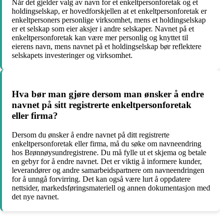
Når det gjelder valg av navn for et enkeltpersonforetak og et
holdingselskap, er hovedforskjellen at et enkeltpersonforetak er
enkeltpersoners personlige virksomhet, mens et holdingselskap
er et selskap som eier aksjer i andre selskaper. Navnet på et
enkeltpersonforetak kan være mer personlig og knyttet til
eierens navn, mens navnet på et holdingselskap bør reflektere
selskapets investeringer og virksomhet.
Hva bør man gjøre dersom man ønsker å endre
navnet på sitt registrerte enkeltpersonforetak
eller firma?
Dersom du ønsker å endre navnet på ditt registrerte
enkeltpersonforetak eller firma, må du søke om navneendring
hos Brønnøysundregistrene. Du må fylle ut et skjema og betale
en gebyr for å endre navnet. Det er viktig å informere kunder,
leverandører og andre samarbeidspartnere om navneendringen
for å unngå forvirring. Det kan også være lurt å oppdatere
nettsider, markedsføringsmateriell og annen dokumentasjon med
det nye navnet.