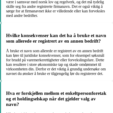
være i samsvar med norsk lov og regelverk, og det må tydelig
skille seg fra andre registrerte firmanavn. Det er også viktig å
sørge for at firmanavnet ikke er villedende eller kan forveksles
med andre bedrifter.
Hvilke konsekvenser kan det ha å bruke et navn
som allerede er registrert av en annen bedrift?
Å bruke et navn som allerede er registrert av en annen bedrift
kan føre til juridiske konsekvenser, som for eksempel søksmål
for brudd på varemerkerettigheter eller forvekslingsfare. Dette
kan resultere i store økonomiske tap og skade omdømmet til
virksomheten din. Derfor er det viktig å grundig undersøke om
navnet du ønsker å bruke er tilgjengelig før du registrerer det.
Hva er forskjellen mellom et enkeltpersonforetak
og et holdingselskap når det gjelder valg av
navn?