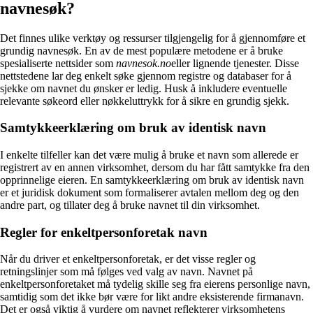
navnesøk?
Det finnes ulike verktøy og ressurser tilgjengelig for å gjennomføre et
grundig navnesøk. En av de mest populære metodene er å bruke
spesialiserte nettsider som
navnesok.no
eller lignende tjenester. Disse
nettstedene lar deg enkelt søke gjennom registre og databaser for å
sjekke om navnet du ønsker er ledig. Husk å inkludere eventuelle
relevante søkeord eller nøkkeluttrykk for å sikre en grundig sjekk.
Samtykkeerklæring om bruk av identisk navn
I enkelte tilfeller kan det være mulig å bruke et navn som allerede er
registrert av en annen virksomhet, dersom du har fått samtykke fra den
opprinnelige eieren. En samtykkeerklæring om bruk av identisk navn
er et juridisk dokument som formaliserer avtalen mellom deg og den
andre part, og tillater deg å bruke navnet til din virksomhet.
Regler for enkeltpersonforetak navn
Når du driver et enkeltpersonforetak, er det visse regler og
retningslinjer som må følges ved valg av navn. Navnet på
enkeltpersonforetaket må tydelig skille seg fra eierens personlige navn,
samtidig som det ikke bør være for likt andre eksisterende firmanavn.
Det er også viktig å vurdere om navnet reflekterer virksomhetens