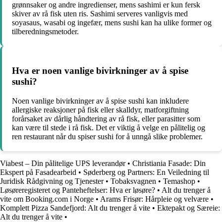
grønnsaker og andre ingredienser, mens sashimi er kun fersk
skiver av rå fisk uten ris. Sashimi serveres vanligvis med
soyasaus, wasabi og ingefær, mens sushi kan ha ulike former og
tilberedningsmetoder.
Hva er noen vanlige bivirkninger av å spise
sushi?
Noen vanlige bivirkninger av å spise sushi kan inkludere
allergiske reaksjoner på fisk eller skalldyr, matforgiftning
forårsaket av dårlig håndtering av rå fisk, eller parasitter som
kan være til stede i rå fisk. Det er viktig å velge en pålitelig og
ren restaurant når du spiser sushi for å unngå slike problemer.
Viabest – Din pålitelige UPS leverandør
•
Christiania Fasade: Din
Ekspert på Fasadearbeid
•
Søderberg og Partners: En Veiledning til
Juridisk Rådgivning og Tjenester
•
Tobaksvagnen
•
Temashop
•
Løsøreregisteret og Panteheftelser: Hva er løsøre?
•
Alt du trenger å
vite om Booking.com i Norge
•
Arams Frisør: Hårpleie og velvære
•
Komplett Pizza Sandefjord: Alt du trenger å vite
•
Ektepakt og Særeie:
Alt du trenger å vite
•