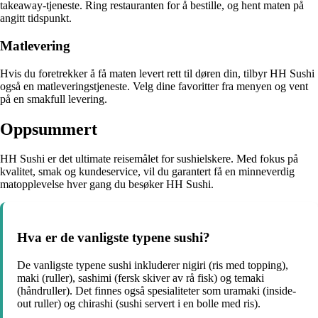
takeaway-tjeneste. Ring restauranten for å bestille, og hent maten på
angitt tidspunkt.
Matlevering
Hvis du foretrekker å få maten levert rett til døren din, tilbyr HH Sushi
også en matleveringstjeneste. Velg dine favoritter fra menyen og vent
på en smakfull levering.
Oppsummert
HH Sushi er det ultimate reisemålet for sushielskere. Med fokus på
kvalitet, smak og kundeservice, vil du garantert få en minneverdig
matopplevelse hver gang du besøker HH Sushi.
Hva er de vanligste typene sushi?
De vanligste typene sushi inkluderer nigiri (ris med topping),
maki (ruller), sashimi (fersk skiver av rå fisk) og temaki
(håndruller). Det finnes også spesialiteter som uramaki (inside-
out ruller) og chirashi (sushi servert i en bolle med ris).