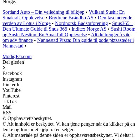
Norge.
Sortland Auto – Din veiledning til bilkjøp
•
Vulkani Sushi: En
Smaksrik Opplevelse
•
Brødrene Brøndbo AS
•
Den fascinerende
verden av Lotus i Norge
•
Nordnorsk Badstuforening
•
Snus365 –
Den Ultimate Guide til Snus 365
•
Inditex Norge AS
•
Sushi Room
og Sushi Nesttun: En Smakfull Opplevelse
•
Alt du trenger å vite
om adv finance
•
Nannestad Pizza: Din guide til gode pizzasteder i
Nannestad
•
ModigFar.com
Del gleden
X
Facebook
Instagram
LinkedIn
YouTube
Pinterest
TikTok
Mail
RSS
© Opphavsrettsbeskyttet.
© Alt innhold er beskyttet. Vi kan tjene penger når du klikker på en
lenke og foretar et kjøp fra en selger.
© Alt materiale på denne siden er opphavsrettsbeskyttet. Vi deltar i