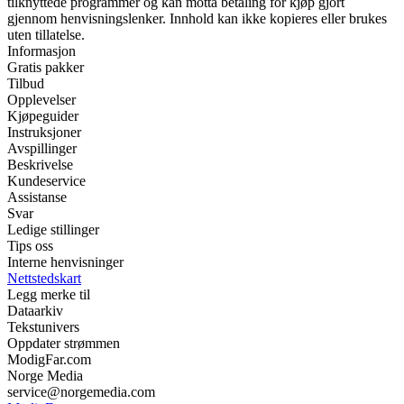
tilknyttede programmer og kan motta betaling for kjøp gjort
gjennom henvisningslenker. Innhold kan ikke kopieres eller brukes
uten tillatelse.
Informasjon
Gratis pakker
Tilbud
Opplevelser
Kjøpeguider
Instruksjoner
Avspillinger
Beskrivelse
Kundeservice
Assistanse
Svar
Ledige stillinger
Tips oss
Interne henvisninger
Nettstedskart
Legg merke til
Dataarkiv
Tekstunivers
Oppdater strømmen
ModigFar.com
Norge Media
service@norgemedia.com