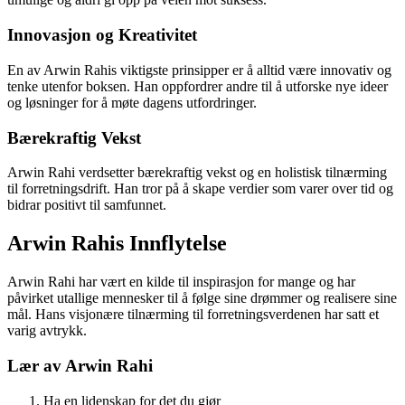
Innovasjon og Kreativitet
En av Arwin Rahis viktigste prinsipper er å alltid være innovativ og
tenke utenfor boksen. Han oppfordrer andre til å utforske nye ideer
og løsninger for å møte dagens utfordringer.
Bærekraftig Vekst
Arwin Rahi verdsetter bærekraftig vekst og en holistisk tilnærming
til forretningsdrift. Han tror på å skape verdier som varer over tid og
bidrar positivt til samfunnet.
Arwin Rahis Innflytelse
Arwin Rahi har vært en kilde til inspirasjon for mange og har
påvirket utallige mennesker til å følge sine drømmer og realisere sine
mål. Hans visjonære tilnærming til forretningsverdenen har satt et
varig avtrykk.
Lær av Arwin Rahi
Ha en lidenskap for det du gjør