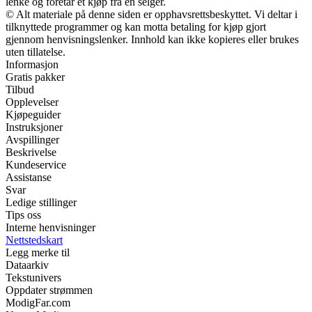
lenke og foretar et kjøp fra en selger.
© Alt materiale på denne siden er opphavsrettsbeskyttet. Vi deltar i
tilknyttede programmer og kan motta betaling for kjøp gjort
gjennom henvisningslenker. Innhold kan ikke kopieres eller brukes
uten tillatelse.
Informasjon
Gratis pakker
Tilbud
Opplevelser
Kjøpeguider
Instruksjoner
Avspillinger
Beskrivelse
Kundeservice
Assistanse
Svar
Ledige stillinger
Tips oss
Interne henvisninger
Nettstedskart
Legg merke til
Dataarkiv
Tekstunivers
Oppdater strømmen
ModigFar.com