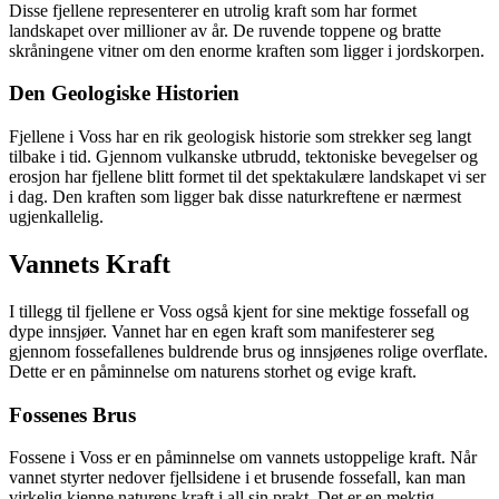
Disse fjellene representerer en utrolig kraft som har formet
landskapet over millioner av år. De ruvende toppene og bratte
skråningene vitner om den enorme kraften som ligger i jordskorpen.
Den Geologiske Historien
Fjellene i Voss har en rik geologisk historie som strekker seg langt
tilbake i tid. Gjennom vulkanske utbrudd, tektoniske bevegelser og
erosjon har fjellene blitt formet til det spektakulære landskapet vi ser
i dag. Den kraften som ligger bak disse naturkreftene er nærmest
ugjenkallelig.
Vannets Kraft
I tillegg til fjellene er Voss også kjent for sine mektige fossefall og
dype innsjøer. Vannet har en egen kraft som manifesterer seg
gjennom fossefallenes buldrende brus og innsjøenes rolige overflate.
Dette er en påminnelse om naturens storhet og evige kraft.
Fossenes Brus
Fossene i Voss er en påminnelse om vannets ustoppelige kraft. Når
vannet styrter nedover fjellsidene i et brusende fossefall, kan man
virkelig kjenne naturens kraft i all sin prakt. Det er en mektig