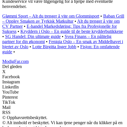
Kundeservice vil være tilgjengelig for å hjelpe med eventuelle
henvendelser.
Glømmi Sport – Alt du trenger å vite om Glommisport
•
Baban Grill
– Opplev Smaken av Tyrkisk Matkultur
•
Alt du trenger å vite om
CV Partner
•
E-handel Markedsføring: Tips fra Profesjonelle for
Suksess
•
Kryddern i Oslo – En guide til de beste krydderbutikkene
•
SG Handel: Din ultimate guide
•
Svea Finans – En pålitelig
partner for din økonomi
•
Feniqia Oslo – En smak av Middelhavet i
hjertet av Oslo
•
Lotte Birgitta Inger Jobb
•
Fisjon: En omfattende
guide
•
ModigFar.com
Del gleden
X
Facebook
Instagram
LinkedIn
YouTube
Pinterest
TikTok
Mail
RSS
© Opphavsrettsbeskyttet.
© Alt innhold er beskyttet. Vi kan tjene penger når du klikker på en