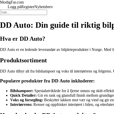
ModigFar.com
Logg på
Register
Nyhetsbrev
DD Auto: Din guide til riktig bil
Hva er DD Auto?
DD Auto er en ledende leverandør av bilpleieprodukter i Norge. Med fok
Produktsortiment
DD Auto tilbyr alt fra bilshampoer og voks til interiørrens og felgrens.
Populære produkter fra DD Auto inkluderer:
Bilshampoer:
Spesialutviklede for å fjerne smuss og skitt effekt
Quick Detailer:
Gir en rask og glansfull finish mellom grundige
Voks og forsegling:
Beskytter lakken mot vær og vind og gir en
Interiørrens:
Renser og oppfrisker interiøret i bilen, og etterlate