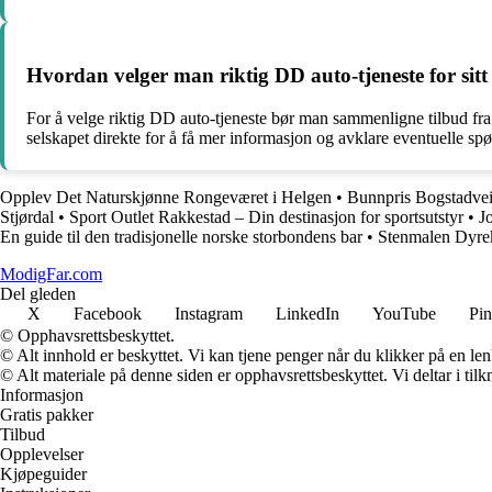
Hvordan velger man riktig DD auto-tjeneste for sit
For å velge riktig DD auto-tjeneste bør man sammenligne tilbud fra
selskapet direkte for å få mer informasjon og avklare eventuelle sp
Opplev Det Naturskjønne Rongeværet i Helgen
•
Bunnpris Bogstadvei
Stjørdal
•
Sport Outlet Rakkestad – Din destinasjon for sportsutstyr
•
J
En guide til den tradisjonelle norske storbondens bar
•
Stenmalen Dyrek
ModigFar.com
Del gleden
X
Facebook
Instagram
LinkedIn
YouTube
Pin
© Opphavsrettsbeskyttet.
© Alt innhold er beskyttet. Vi kan tjene penger når du klikker på en lenk
© Alt materiale på denne siden er opphavsrettsbeskyttet. Vi deltar i til
Informasjon
Gratis pakker
Tilbud
Opplevelser
Kjøpeguider