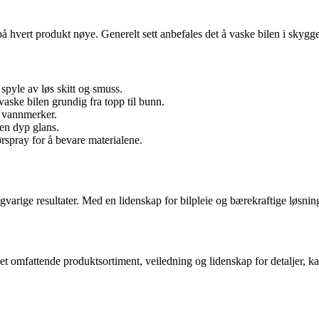
på hvert produkt nøye. Generelt sett anbefales det å vaske bilen i skygge
spyle av løs skitt og smuss.
aske bilen grundig fra topp til bunn.
 vannmerker.
 en dyp glans.
rspray for å bevare materialene.
varige resultater. Med en lidenskap for bilpleie og bærekraftige løsninge
 et omfattende produktsortiment, veiledning og lidenskap for detaljer, k