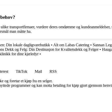
t behov?
 ulike transportfirmaer, vurdere deres omdømme og kundeanmeldelser, sa
ørsmål man måtte ha.
en: Din lokale dagligvarebutikk
•
Alt om Labas Catering
•
Sannan Lege
ons Dekk og Felg: Din Destinasjon for Kvalitetsdekk og Felger
•
Haugan
linikk for dine kjæledyr
•
terest
TikTok
Mail
RSS
e og foretar et kjøp fra en selger.
knyttede programmer og kan motta betaling for kjøp gjort gjennom henvisn