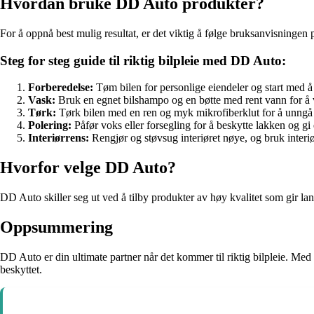
Hvordan bruke DD Auto produkter?
For å oppnå best mulig resultat, er det viktig å følge bruksanvisningen 
Steg for steg guide til riktig bilpleie med DD Auto:
Forberedelse:
Tøm bilen for personlige eiendeler og start med å 
Vask:
Bruk en egnet bilshampo og en bøtte med rent vann for å v
Tørk:
Tørk bilen med en ren og myk mikrofiberklut for å unngå
Polering:
Påfør voks eller forsegling for å beskytte lakken og gi
Interiørrens:
Rengjør og støvsug interiøret nøye, og bruk interiø
Hvorfor velge DD Auto?
DD Auto skiller seg ut ved å tilby produkter av høy kvalitet som gir lang
Oppsummering
DD Auto er din ultimate partner når det kommer til riktig bilpleie. Med
beskyttet.