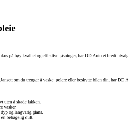
pleie
us på høy kvalitet og effektive løsninger, har DD Auto et bredt utvalg
 Uansett om du trenger å vaske, polere eller beskytte bilen din, har DD 
ivt uten å skade lakken.
re vasker.
 dyp og langvarig glans.
r en behagelig duft.