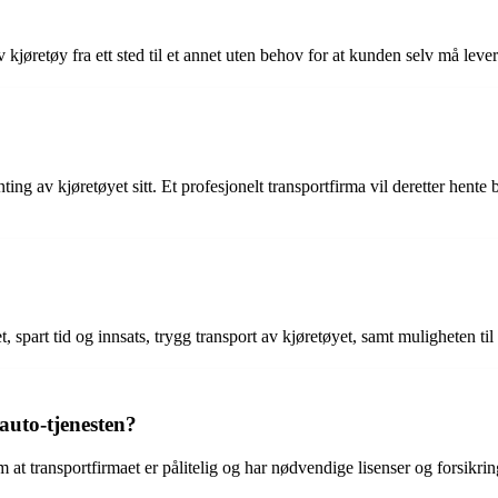
v kjøretøy fra ett sted til et annet uten behov for at kunden selv må lever
ng av kjøretøyet sitt. Et profesjonelt transportfirma vil deretter hente b
art tid og innsats, trygg transport av kjøretøyet, samt muligheten til å
auto-tjenesten?
t transportfirmaet er pålitelig og har nødvendige lisenser og forsikring