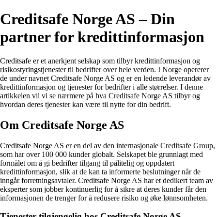
Creditsafe Norge AS – Din
partner for kredittinformasjon
Creditsafe er et anerkjent selskap som tilbyr kredittinformasjon og
risikostyringstjenester til bedrifter over hele verden. I Norge opererer
de under navnet Creditsafe Norge AS og er en ledende leverandør av
kredittinformasjon og tjenester for bedrifter i alle størrelser. I denne
artikkelen vil vi se nærmere på hva Creditsafe Norge AS tilbyr og
hvordan deres tjenester kan være til nytte for din bedrift.
Om Creditsafe Norge AS
Creditsafe Norge AS er en del av den internasjonale Creditsafe Group,
som har over 100 000 kunder globalt. Selskapet ble grunnlagt med
formålet om å gi bedrifter tilgang til pålitelig og oppdatert
kredittinformasjon, slik at de kan ta informerte beslutninger når de
inngår forretningsavtaler. Creditsafe Norge AS har et dedikert team av
eksperter som jobber kontinuerlig for å sikre at deres kunder får den
informasjonen de trenger for å redusere risiko og øke lønnsomheten.
Tjenester tilgjengelig hos Creditsafe Norge AS