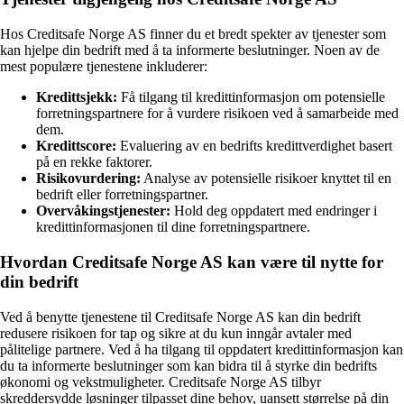
Hos Creditsafe Norge AS finner du et bredt spekter av tjenester som
kan hjelpe din bedrift med å ta informerte beslutninger. Noen av de
mest populære tjenestene inkluderer:
Kredittsjekk:
Få tilgang til kredittinformasjon om potensielle
forretningspartnere for å vurdere risikoen ved å samarbeide med
dem.
Kredittscore:
Evaluering av en bedrifts kredittverdighet basert
på en rekke faktorer.
Risikovurdering:
Analyse av potensielle risikoer knyttet til en
bedrift eller forretningspartner.
Overvåkingstjenester:
Hold deg oppdatert med endringer i
kredittinformasjonen til dine forretningspartnere.
Hvordan Creditsafe Norge AS kan være til nytte for
din bedrift
Ved å benytte tjenestene til Creditsafe Norge AS kan din bedrift
redusere risikoen for tap og sikre at du kun inngår avtaler med
pålitelige partnere. Ved å ha tilgang til oppdatert kredittinformasjon kan
du ta informerte beslutninger som kan bidra til å styrke din bedrifts
økonomi og vekstmuligheter. Creditsafe Norge AS tilbyr
skreddersydde løsninger tilpasset dine behov, uansett størrelse på din