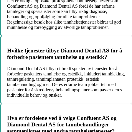
Det er viktig å oppsøke profesjonelle tannhelsetjenester som
Confluent AS og Diamond Dental AS fordi de har erfarne
tannleger og spesialister som kan tilby riktig diagnose,
behandling og oppfølging for ulike tannproblemer.
Regelmessige besøk hos slike tannhelsetjenester bidrar til god
munnhelse og forebygging av alvorlige tannproblemer.
Hvilke tjenester tilbyr Diamond Dental AS for å
forbedre pasienters tannhelse og estetikk?
Diamond Dental AS tilbyr et bredt spekter av tjenester for å
forbedre pasienters tannhelse og estetikk, inkludert tannbleking,
tannregulering, tannimplantater, protetikk, estetisk
tannbehandling og mer. Deres erfarne team jobber tett med
pasienter for å skreddersy behandlingsplaner som passer deres
individuelle behov og ønsker.
Hva er fordelene ved å velge Confluent AS og
Diamond Dental AS for tannbehandlinger
sammenlignet med andre tannhelsetjenester?