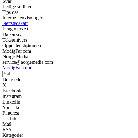
Svar
Ledige stillinger
Tips oss
Interne henvisninger
Nettstedskart
Legg merke til
Dataarkiv
Tekstunivers
Oppdater strømmen
ModigFar.com
Norge Media
service@norgemedia.com
ModigFar.com
Del gleden
X
Facebook
Instagram
LinkedIn
YouTube
Pinterest
TikTok
Mail
RSS
Kategorier