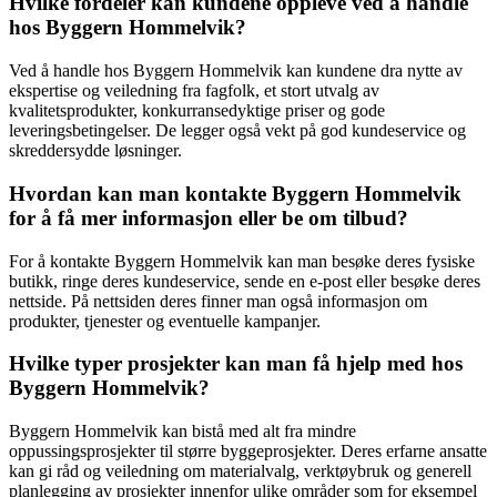
Hvilke fordeler kan kundene oppleve ved å handle
hos Byggern Hommelvik?
Ved å handle hos Byggern Hommelvik kan kundene dra nytte av
ekspertise og veiledning fra fagfolk, et stort utvalg av
kvalitetsprodukter, konkurransedyktige priser og gode
leveringsbetingelser. De legger også vekt på god kundeservice og
skreddersydde løsninger.
Hvordan kan man kontakte Byggern Hommelvik
for å få mer informasjon eller be om tilbud?
For å kontakte Byggern Hommelvik kan man besøke deres fysiske
butikk, ringe deres kundeservice, sende en e-post eller besøke deres
nettside. På nettsiden deres finner man også informasjon om
produkter, tjenester og eventuelle kampanjer.
Hvilke typer prosjekter kan man få hjelp med hos
Byggern Hommelvik?
Byggern Hommelvik kan bistå med alt fra mindre
oppussingsprosjekter til større byggeprosjekter. Deres erfarne ansatte
kan gi råd og veiledning om materialvalg, verktøybruk og generell
planlegging av prosjekter innenfor ulike områder som for eksempel