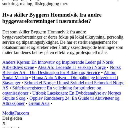
snekring, maling, flislegging og mer.
Hva skiller Byggern Hommelvik fra andre
byggevareforretninger i nærområdet?
Det som skiller Byggern Hommelvik fra andre
byggevareforretninger er deres fokus på lokal tilknytning, personlig
service og tilpasningsdyktighet. De har et sterkt engasjement for
lokalsamfunnet og streber etter å tilby skreddersydde løsninger som
møter kundenes behov på en effektiv og profesjonell måte.
Anders Kjøren: En Innovativ og Inspirerende Leder på Norsk
Arbeidslivs scene
•
Atea AS: Ledende IT-selskap i Norge
•
Norsk
Bilsenter AS – Din Destinasjon for Bilkjøp og Service
•
Alt om
Åndal Maskin
•
Hinna Auto Nilsen – Din pålitelige bilverksted i
Stavanger
•
Schmekel Norge: Unngå Svindel med Schmekel Norge
AS
•
Stiftelsesregisteret: En veiledning for gründere og
organisasjoner
•
Utforsk Laeskogen: En Dybdeanalyse av Norges
Skjulte Skog
•
Opplev Randaberg 24: En Guide til Aktiviteter og
Attraksjoner
•
Grønn Asia
•
ModigFar.com
Del gleden
X