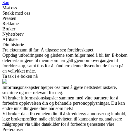
Sau
Møt oss
Snakk med oss
Pressen
Reklame
Bruker
Nyhetsbrev
Affiliate
Din historie
Fra ektemann til far: Å tilpasse seg foreldreskapet
Oppdag utfordringene og gledene som følger med å bli far. E-boken
deler erfaringene til menn som har gått gjennom overgangen til
foreldreskap, samt tips for å håndtere denne livsendrende fasen på
en vellykket måte.
Ta tak i e-boken nå
Informasjonskapsler hjelper oss med å gjøre nettstedet raskere,
smartere og mer relevant for deg.
Vi bruker informasjonskapsler sammen med våre partnere for å
forbedre opplevelsen din og behandle personopplysninger. Du kan
endre innstillingene dine når som helst
Vi bruker data fra enheten din til å skreddersy annonser og innhold,
lage brukerprofiler, måle effektiviteten til kampanjer og analysere
målgrupper via ulike datakilder for å forbedre tjenestene våre
Preferanser