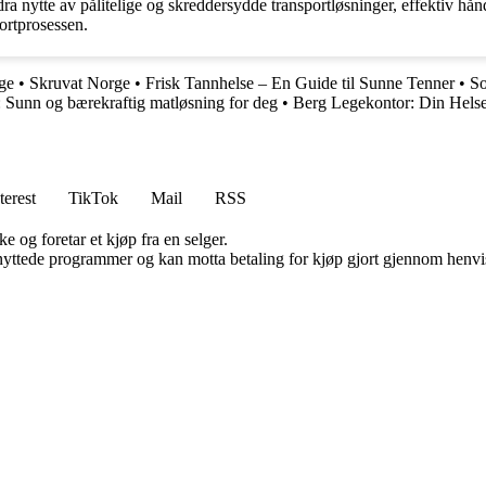
ra nytte av pålitelige og skreddersydde transportløsninger, effektiv hå
portprosessen.
ge
•
Skruvat Norge
•
Frisk Tannhelse – En Guide til Sunne Tenner
•
So
: Sunn og bærekraftig matløsning for deg
•
Berg Legekontor: Din Hels
terest
TikTok
Mail
RSS
e og foretar et kjøp fra en selger.
knyttede programmer og kan motta betaling for kjøp gjort gjennom henvisn