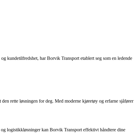
het og kundetilfredshet, har Borvik Transport etablert seg som en ledende
ort den rette løsningen for deg. Med moderne kjøretøy og erfarne sjåfører
er og logistikkløsninger kan Borvik Transport effektivt håndtere dine