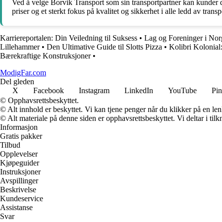
Ved å velge Borvik Transport som sin transportpartner kan kunder d
priser og et sterkt fokus på kvalitet og sikkerhet i alle ledd av trans
Karriereportalen: Din Veiledning til Suksess
•
Lag og Foreninger i Nor
Lillehammer
•
Den Ultimative Guide til Slotts Pizza
•
Kolibri Kolonial
Bærekraftige Konstruksjoner
•
ModigFar.com
Del gleden
X
Facebook
Instagram
LinkedIn
YouTube
Pin
© Opphavsrettsbeskyttet.
© Alt innhold er beskyttet. Vi kan tjene penger når du klikker på en lenk
© Alt materiale på denne siden er opphavsrettsbeskyttet. Vi deltar i til
Informasjon
Gratis pakker
Tilbud
Opplevelser
Kjøpeguider
Instruksjoner
Avspillinger
Beskrivelse
Kundeservice
Assistanse
Svar