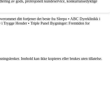
ndtering av gods, profesjonell kundeservice, konkurransedyktige
verommet ditt fortjener det beste fra Sleepo
•
ABC Dyreklinikk i
e i Trygge Hender
•
Triple Panel Bygninger: Fremtiden for
ingslenker. Innhold kan ikke kopieres eller brukes uten tillatelse.