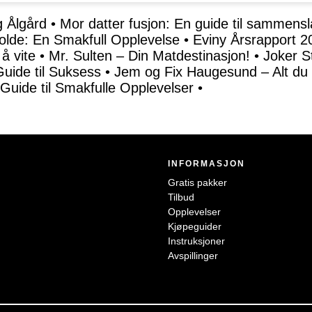
g Ålgård
•
Mor datter fusjon: En guide til sammensl
lde: En Smakfull Opplevelse
•
Eviny Årsrapport 20
å vite
•
Mr. Sulten – Din Matdestinasjon!
•
Joker S
uide til Suksess
•
Jem og Fix Haugesund – Alt du 
Guide til Smakfulle Opplevelser
•
INFORMASJON
Gratis pakker
Tilbud
Opplevelser
Kjøpeguider
Instruksjoner
Avspillinger