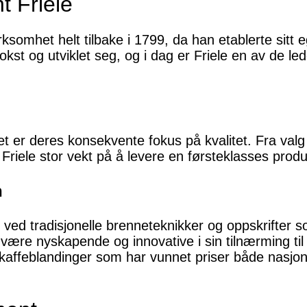
t Friele
irksomhet helt tilbake i 1799, da han etablerte sitt 
okst og utviklet seg, og i dag er Friele en av de l
et er deres konsekvente fokus på kvalitet. Fra val
Friele stor vekt på å levere en førsteklasses produk
n
 ved tradisjonelle brenneteknikker og oppskrifter so
være nyskapende og innovative i sin tilnærming til
kaffeblandinger som har vunnet priser både nasjona