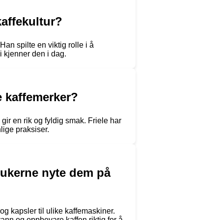
affekultur?
n spilte en viktig rolle i å
vi kjenner den i dag.
re kaffemerker?
ir en rik og fyldig smak. Friele har
lige praksiser.
brukerne nyte dem på
 og kapsler til ulike kaffemaskiner.
ann og oppbevare kaffen riktig for å