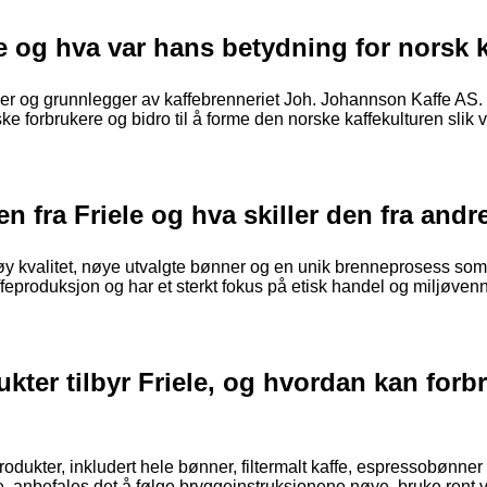
e og hva var hans betydning for norsk k
er og grunnlegger av kaffebrenneriet Joh. Johannson Kaffe AS. Ha
ske forbrukere og bidro til å forme den norske kaffekulturen slik 
n fra Friele og hva skiller den fra and
øy kvalitet, nøye utvalgte bønner og en unik brenneprosess som g
feproduksjon og har et sterkt fokus på etisk handel og miljøvenn
ukter tilbyr Friele, og hvordan kan for
eprodukter, inkludert hele bønner, filtermalt kaffe, espressobønner
e, anbefales det å følge bryggeinstruksjonene nøye, bruke rent v