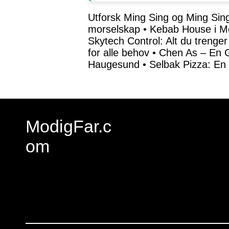
Utforsk Ming Sing og Ming Sin
morselskap
•
Kebab House i Mo
Skytech Control: Alt du trenger 
for alle behov
•
Chen As – En G
Haugesund
•
Selbak Pizza: En 
ModigFar.c
om