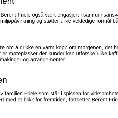
ment
 Berent Friele også vært engasjert i samfunnsansva
 miljøpåvirkning og støtter ulike veldedige formål bå
 bare om å drikke en varm kopp om morgenen, det 
r er møteplasser der kunder kan utforske ulike kaf
smakinger og arrangementer.
en
av familien Friele som står i spissen for virksomhet
t med et blikk for fremtiden, fortsetter Berent Fri