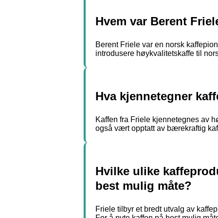
Hvem var Berent Friel
Berent Friele var en norsk kaffepion
introdusere høykvalitetskaffe til nor
Hva kjennetegner kaffe
Kaffen fra Friele kjennetegnes av h
også vært opptatt av bærekraftig kaf
Hvilke ulike kaffeprod
best mulig måte?
Friele tilbyr et bredt utvalg av kaff
For å nyte kaffen på best mulig måt