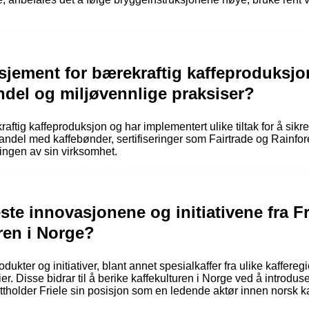
gasjement for bærekraftig kaffeproduksj
andel og miljøvennlige praksiser?
raftig kaffeproduksjon og har implementert ulike tiltak for å sik
handel med kaffebønder, sertifiseringer som Fairtrade og Rainfor
ingen av sin virksomhet.
ste innovasjonene og initiativene fra F
ren i Norge?
odukter og initiativer, blant annet spesialkaffer fra ulike kaffereg
. Disse bidrar til å berike kaffekulturen i Norge ved å introdus
ttholder Friele sin posisjon som en ledende aktør innen norsk k