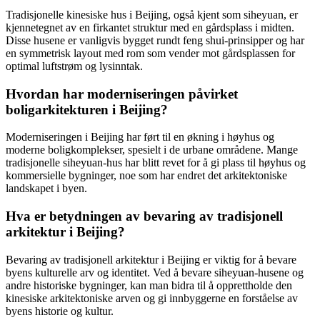
Tradisjonelle kinesiske hus i Beijing, også kjent som siheyuan, er
kjennetegnet av en firkantet struktur med en gårdsplass i midten.
Disse husene er vanligvis bygget rundt feng shui-prinsipper og har
en symmetrisk layout med rom som vender mot gårdsplassen for
optimal luftstrøm og lysinntak.
Hvordan har moderniseringen påvirket
boligarkitekturen i Beijing?
Moderniseringen i Beijing har ført til en økning i høyhus og
moderne boligkomplekser, spesielt i de urbane områdene. Mange
tradisjonelle siheyuan-hus har blitt revet for å gi plass til høyhus og
kommersielle bygninger, noe som har endret det arkitektoniske
landskapet i byen.
Hva er betydningen av bevaring av tradisjonell
arkitektur i Beijing?
Bevaring av tradisjonell arkitektur i Beijing er viktig for å bevare
byens kulturelle arv og identitet. Ved å bevare siheyuan-husene og
andre historiske bygninger, kan man bidra til å opprettholde den
kinesiske arkitektoniske arven og gi innbyggerne en forståelse av
byens historie og kultur.