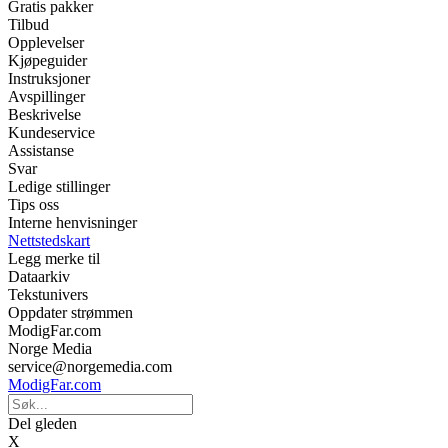
Gratis pakker
Tilbud
Opplevelser
Kjøpeguider
Instruksjoner
Avspillinger
Beskrivelse
Kundeservice
Assistanse
Svar
Ledige stillinger
Tips oss
Interne henvisninger
Nettstedskart
Legg merke til
Dataarkiv
Tekstunivers
Oppdater strømmen
ModigFar.com
Norge Media
service@norgemedia.com
ModigFar.com
Del gleden
X