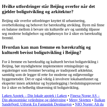
Hvilke utfordringer står Beijing overfor når det
gjelder boligutvikling og arkitektur?
Beijing står overfor utfordringer knyttet til urbanisering,
overbefolkning og behovet for bærekraftig utvikling. Byen må finne
en balanse mellom å bevare sin kulturelle arv og samtidig tilpasse
seg moderne boligbehov og miljøhensyn for å sikre en bærekraftig
fremtid.
Hvordan kan man fremme en bærekraftig og
kulturelt bevisst boligutvikling i Beijing?
For å fremme en bærekraftig og kulturelt bevisst boligutvikling i
Beijing, bør myndighetene implementere retningslinjer og
reguleringer som fremmer bevaring av tradisjonell arkitektur,
samtidig som de legger til rette for moderne og miljøvennlige
byggemetoder. Det er også viktig å involvere lokalsamfunnet og
eksperter innen arkitektur og byplanlegging i beslutningsprosesser
for å sikre en helhetlig tilnærming til boligutvikling.
Løken Apotek – Din lokale apotek i Løken
•
Finexa Norge AS –
Din økonomiske veiledning og rådgivning
•
Meny Skjetten
•
Balkan
Sandefjord: Utforsk En Fantastisk Destinasjon
•
NIO Norge: Alt du