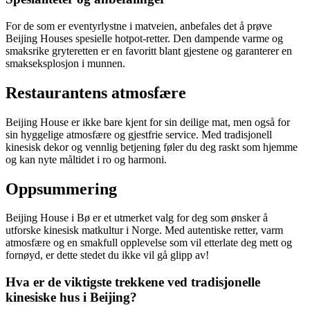
For de som er eventyrlystne i matveien, anbefales det å prøve
Beijing Houses spesielle hotpot-retter. Den dampende varme og
smaksrike gryteretten er en favoritt blant gjestene og garanterer en
smakseksplosjon i munnen.
Restaurantens atmosfære
Beijing House er ikke bare kjent for sin deilige mat, men også for
sin hyggelige atmosfære og gjestfrie service. Med tradisjonell
kinesisk dekor og vennlig betjening føler du deg raskt som hjemme
og kan nyte måltidet i ro og harmoni.
Oppsummering
Beijing House i Bø er et utmerket valg for deg som ønsker å
utforske kinesisk matkultur i Norge. Med autentiske retter, varm
atmosfære og en smakfull opplevelse som vil etterlate deg mett og
fornøyd, er dette stedet du ikke vil gå glipp av!
Hva er de viktigste trekkene ved tradisjonelle
kinesiske hus i Beijing?