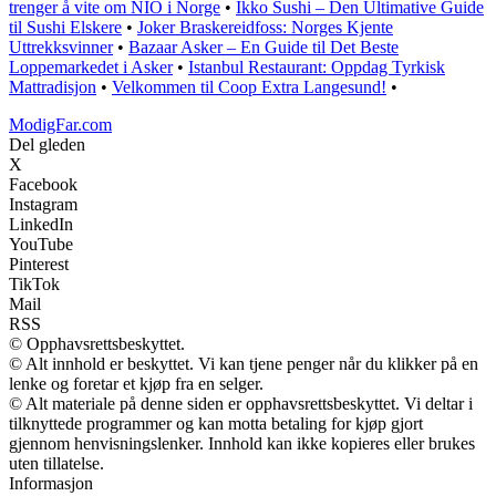
trenger å vite om NIO i Norge
•
Ikko Sushi – Den Ultimative Guide
til Sushi Elskere
•
Joker Braskereidfoss: Norges Kjente
Uttrekksvinner
•
Bazaar Asker – En Guide til Det Beste
Loppemarkedet i Asker
•
Istanbul Restaurant: Oppdag Tyrkisk
Mattradisjon
•
Velkommen til Coop Extra Langesund!
•
ModigFar.com
Del gleden
X
Facebook
Instagram
LinkedIn
YouTube
Pinterest
TikTok
Mail
RSS
© Opphavsrettsbeskyttet.
© Alt innhold er beskyttet. Vi kan tjene penger når du klikker på en
lenke og foretar et kjøp fra en selger.
© Alt materiale på denne siden er opphavsrettsbeskyttet. Vi deltar i
tilknyttede programmer og kan motta betaling for kjøp gjort
gjennom henvisningslenker. Innhold kan ikke kopieres eller brukes
uten tillatelse.
Informasjon