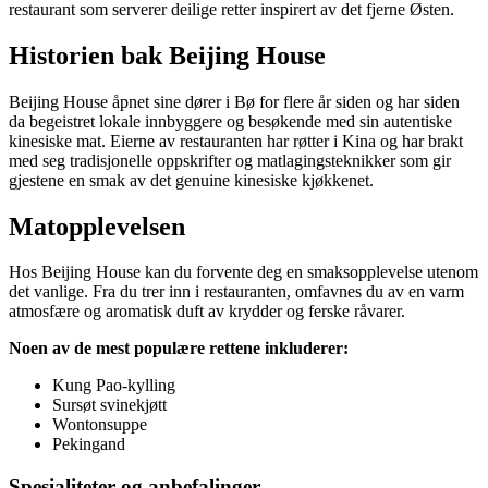
restaurant som serverer deilige retter inspirert av det fjerne Østen.
Historien bak Beijing House
Beijing House åpnet sine dører i Bø for flere år siden og har siden
da begeistret lokale innbyggere og besøkende med sin autentiske
kinesiske mat. Eierne av restauranten har røtter i Kina og har brakt
med seg tradisjonelle oppskrifter og matlagingsteknikker som gir
gjestene en smak av det genuine kinesiske kjøkkenet.
Matopplevelsen
Hos Beijing House kan du forvente deg en smaksopplevelse utenom
det vanlige. Fra du trer inn i restauranten, omfavnes du av en varm
atmosfære og aromatisk duft av krydder og ferske råvarer.
Noen av de mest populære rettene inkluderer:
Kung Pao-kylling
Sursøt svinekjøtt
Wontonsuppe
Pekingand
Spesialiteter og anbefalinger