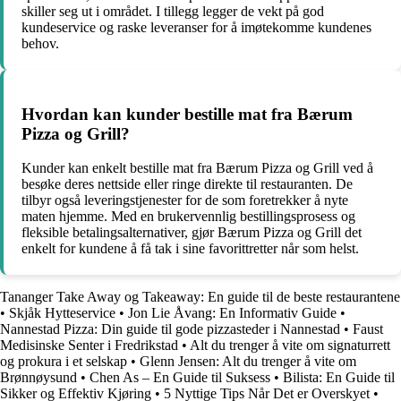
skiller seg ut i området. I tillegg legger de vekt på god
kundeservice og raske leveranser for å imøtekomme kundenes
behov.
Hvordan kan kunder bestille mat fra Bærum
Pizza og Grill?
Kunder kan enkelt bestille mat fra Bærum Pizza og Grill ved å
besøke deres nettside eller ringe direkte til restauranten. De
tilbyr også leveringstjenester for de som foretrekker å nyte
maten hjemme. Med en brukervennlig bestillingsprosess og
fleksible betalingsalternativer, gjør Bærum Pizza og Grill det
enkelt for kundene å få tak i sine favorittretter når som helst.
Tananger Take Away og Takeaway: En guide til de beste restaurantene
•
Skjåk Hytteservice
•
Jon Lie Åvang: En Informativ Guide
•
Nannestad Pizza: Din guide til gode pizzasteder i Nannestad
•
Faust
Medisinske Senter i Fredrikstad
•
Alt du trenger å vite om signaturrett
og prokura i et selskap
•
Glenn Jensen: Alt du trenger å vite om
Brønnøysund
•
Chen As – En Guide til Suksess
•
Bilista: En Guide til
Sikker og Effektiv Kjøring
•
5 Nyttige Tips Når Det er Overskyet
•