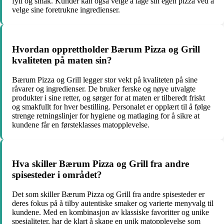
fyll og smak. Kunder kan også velge å lage sin egen pizza ved å
velge sine foretrukne ingredienser.
Hvordan opprettholder Bærum Pizza og Grill
kvaliteten på maten sin?
Bærum Pizza og Grill legger stor vekt på kvaliteten på sine
råvarer og ingredienser. De bruker ferske og nøye utvalgte
produkter i sine retter, og sørger for at maten er tilberedt friskt
og smakfullt for hver bestilling. Personalet er opplært til å følge
strenge retningslinjer for hygiene og matlaging for å sikre at
kundene får en førsteklasses matopplevelse.
Hva skiller Bærum Pizza og Grill fra andre
spisesteder i området?
Det som skiller Bærum Pizza og Grill fra andre spisesteder er
deres fokus på å tilby autentiske smaker og varierte menyvalg til
kundene. Med en kombinasjon av klassiske favoritter og unike
spesialiteter, har de klart å skape en unik matopplevelse som