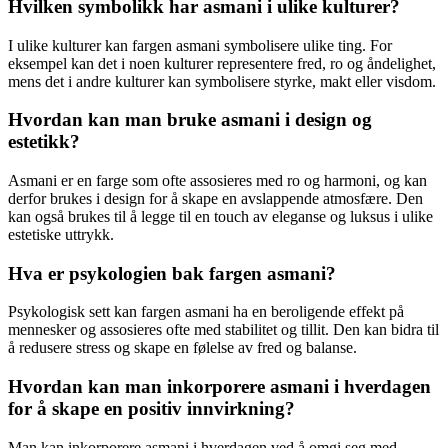
Hvilken symbolikk har asmani i ulike kulturer?
I ulike kulturer kan fargen asmani symbolisere ulike ting. For
eksempel kan det i noen kulturer representere fred, ro og åndelighet,
mens det i andre kulturer kan symbolisere styrke, makt eller visdom.
Hvordan kan man bruke asmani i design og
estetikk?
Asmani er en farge som ofte assosieres med ro og harmoni, og kan
derfor brukes i design for å skape en avslappende atmosfære. Den
kan også brukes til å legge til en touch av eleganse og luksus i ulike
estetiske uttrykk.
Hva er psykologien bak fargen asmani?
Psykologisk sett kan fargen asmani ha en beroligende effekt på
mennesker og assosieres ofte med stabilitet og tillit. Den kan bidra til
å redusere stress og skape en følelse av fred og balanse.
Hvordan kan man inkorporere asmani i hverdagen
for å skape en positiv innvirkning?
Man kan inkorporere asmani i hverdagen ved å omgi seg med