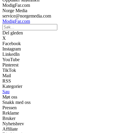
ModigFar.com
Norge Media
service@norgemedia.com
ModigFar.com
Del gleden
X
Facebook
Instagram
LinkedIn
YouTube
Pinterest
TikTok
Mail
RSS
Kategorier
Sau
Møt oss
Snakk med oss
Pressen
Reklame
Bruker
Nyhetsbrev
Affiliate