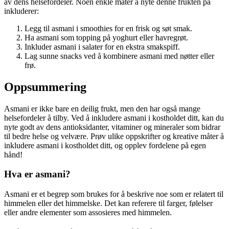
av dens helsefordeler. Noen enkle måter å nyte denne frukten på
inkluderer:
Legg til asmani i smoothies for en frisk og søt smak.
Ha asmani som topping på yoghurt eller havregrøt.
Inkluder asmani i salater for en ekstra smakspiff.
Lag sunne snacks ved å kombinere asmani med nøtter eller
frø.
Oppsummering
Asmani er ikke bare en deilig frukt, men den har også mange
helsefordeler å tilby. Ved å inkludere asmani i kostholdet ditt, kan du
nyte godt av dens antioksidanter, vitaminer og mineraler som bidrar
til bedre helse og velvære. Prøv ulike oppskrifter og kreative måter å
inkludere asmani i kostholdet ditt, og opplev fordelene på egen
hånd!
Hva er asmani?
Asmani er et begrep som brukes for å beskrive noe som er relatert til
himmelen eller det himmelske. Det kan referere til farger, følelser
eller andre elementer som assosieres med himmelen.