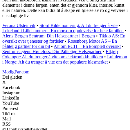
elementer i denne fargen, enten det er gjennom klær, interiør, kunst
eller naturen. Dette kan bidra til å skape en følelse av ro og velvære i
ens daglige liv.
Verona Ulsteinvik
•
Stord Bildemontering: Alt du trenger å vite
•
Lekeland i Lillehammer – En morsom opplevelse for hele familien
•
Aleris Bergen Sentrum: Din Helsepartner i Bergen
•
Tikkio AS: En
oversikt over tjenester og fordeler
•
Rosenborg Motor AS – En
pålitelig partner for din bil
•
Alt om ECIT – En komplett oversikt
•
Sentrumslegene Hønefoss: Din Pålitelige Helsepartner
•
Elkjøp
Orkanger: Alt du trenger å vite om elektronikkbutikken
•
Lululemon
i Norge: Alt du trenger å vite om det populære klesmerket
•
ModigFar.com
Del gleden
X
Facebook
Instagram
LinkedIn
YouTube
Pinterest
TikTok
Mail
RSS
© Opphavsrettsbeskyttet.