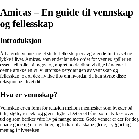
Amicas – En guide til vennskap
og fellesskap
Introduksjon
Å ha gode venner og et sterkt fellesskap er avgjørende for trivsel og
lykke i livet. Amicas, som er det latinske ordet for venner, spiller en
essensiell rolle i å bygge og opprettholde disse viktige båndene. I
denne artikkelen vil vi utforske betydningen av vennskap og
fellesskap, og gi deg nyttige tips om hvordan du kan styrke disse
relasjonene i livet ditt.
Hva er vennskap?
Vennskap er en form for relasjon mellom mennesker som bygger på
tillit, støtte, respekt og gjensidighet. Det er et bånd som utvikles over
tid og som beriker våre liv på mange måter. Gode venner er der for deg
i både gode og dårlige tider, og bidrar til å skape glede, trygghet og
mening i tilværelsen.