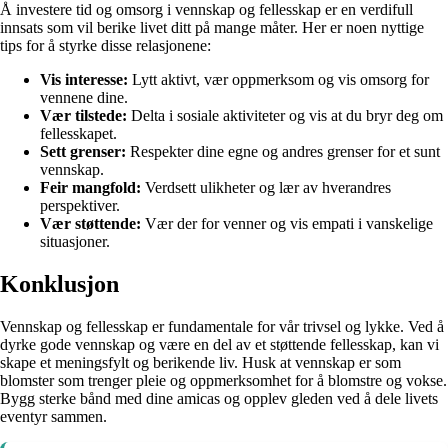
Å investere tid og omsorg i vennskap og fellesskap er en verdifull
innsats som vil berike livet ditt på mange måter. Her er noen nyttige
tips for å styrke disse relasjonene:
Vis interesse:
Lytt aktivt, vær oppmerksom og vis omsorg for
vennene dine.
Vær tilstede:
Delta i sosiale aktiviteter og vis at du bryr deg om
fellesskapet.
Sett grenser:
Respekter dine egne og andres grenser for et sunt
vennskap.
Feir mangfold:
Verdsett ulikheter og lær av hverandres
perspektiver.
Vær støttende:
Vær der for venner og vis empati i vanskelige
situasjoner.
Konklusjon
Vennskap og fellesskap er fundamentale for vår trivsel og lykke. Ved å
dyrke gode vennskap og være en del av et støttende fellesskap, kan vi
skape et meningsfylt og berikende liv. Husk at vennskap er som
blomster som trenger pleie og oppmerksomhet for å blomstre og vokse.
Bygg sterke bånd med dine amicas og opplev gleden ved å dele livets
eventyr sammen.