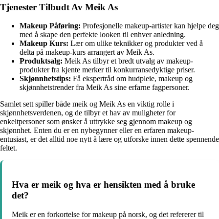
Tjenester Tilbudt Av Meik As
Makeup Påføring:
Profesjonelle makeup-artister kan hjelpe deg
med å skape den perfekte looken til enhver anledning.
Makeup Kurs:
Lær om ulike teknikker og produkter ved å
delta på makeup-kurs arrangert av Meik As.
Produktsalg:
Meik As tilbyr et bredt utvalg av makeup-
produkter fra kjente merker til konkurransedyktige priser.
Skjønnhetstips:
Få ekspertråd om hudpleie, makeup og
skjønnhetstrender fra Meik As sine erfarne fagpersoner.
Samlet sett spiller både meik og Meik As en viktig rolle i
skjønnhetsverdenen, og de tilbyr et hav av muligheter for
enkeltpersoner som ønsker å uttrykke seg gjennom makeup og
skjønnhet. Enten du er en nybegynner eller en erfaren makeup-
entusiast, er det alltid noe nytt å lære og utforske innen dette spennende
feltet.
Hva er meik og hva er hensikten med å bruke
det?
Meik er en forkortelse for makeup på norsk, og det refererer til