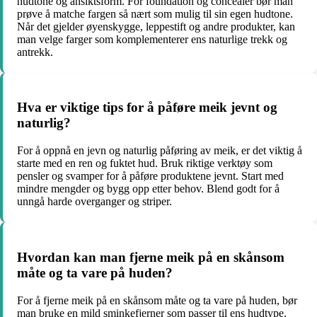
hudtone og ansiktsform. For foundation og concealer bør man
prøve å matche fargen så nært som mulig til sin egen hudtone.
Når det gjelder øyenskygge, leppestift og andre produkter, kan
man velge farger som komplementerer ens naturlige trekk og
antrekk.
Hva er viktige tips for å påføre meik jevnt og
naturlig?
For å oppnå en jevn og naturlig påføring av meik, er det viktig å
starte med en ren og fuktet hud. Bruk riktige verktøy som
pensler og svamper for å påføre produktene jevnt. Start med
mindre mengder og bygg opp etter behov. Blend godt for å
unngå harde overganger og striper.
Hvordan kan man fjerne meik på en skånsom
måte og ta vare på huden?
For å fjerne meik på en skånsom måte og ta vare på huden, bør
man bruke en mild sminkefjerner som passer til ens hudtype.