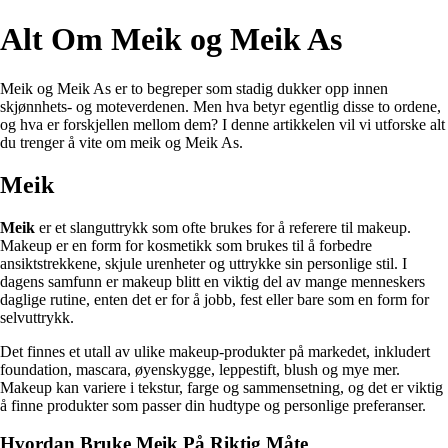
Alt Om Meik og Meik As
Meik og Meik As er to begreper som stadig dukker opp innen
skjønnhets- og moteverdenen. Men hva betyr egentlig disse to ordene,
og hva er forskjellen mellom dem? I denne artikkelen vil vi utforske alt
du trenger å vite om meik og Meik As.
Meik
Meik
er et slanguttrykk som ofte brukes for å referere til makeup.
Makeup er en form for kosmetikk som brukes til å forbedre
ansiktstrekkene, skjule urenheter og uttrykke sin personlige stil. I
dagens samfunn er makeup blitt en viktig del av mange menneskers
daglige rutine, enten det er for å jobb, fest eller bare som en form for
selvuttrykk.
Det finnes et utall av ulike makeup-produkter på markedet, inkludert
foundation, mascara, øyenskygge, leppestift, blush og mye mer.
Makeup kan variere i tekstur, farge og sammensetning, og det er viktig
å finne produkter som passer din hudtype og personlige preferanser.
Hvordan Bruke Meik På Riktig Måte