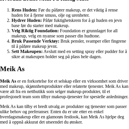
Rens Huden:
Før du påfører makeup, er det viktig å rense
huden for å fjerne smuss, olje og urenheter.
Hydrer Huden:
Påfør fuktighetskrem for å gi huden en jevn
base før du starter med makeup.
Velg Riktig Foundation:
Foundation er grunnlaget for all
makeup, velg en nyanse som passer din hudtone.
Bruk Passende Verktøy:
Bruk pensler, svamper eller fingrene
til å påføre makeup jevnt.
Sett Makeupen:
Avslutt med en setting spray eller pudder for å
sikre at makeupen holder seg på plass hele dagen.
Meik As
Meik As
er en forkortelse for et selskap eller en virksomhet som driver
med makeup, skjønnhetsprodukter eller relaterte tjenester. Meik As kan
være alt fra en nettbutikk som selger makeup-produkter, til et
profesjonelt team som tilbyr makeup-tjenester for spesielle anledninger.
Meik As kan tilby et bredt utvalg av produkter og tjenester som passer
ulike behov og preferanser. Enten du er ute etter en enkel
hverdagsmakeup eller en glamorøs festlook, kan Meik As hjelpe deg
med å oppnå akkurat det utseendet du ønsker.