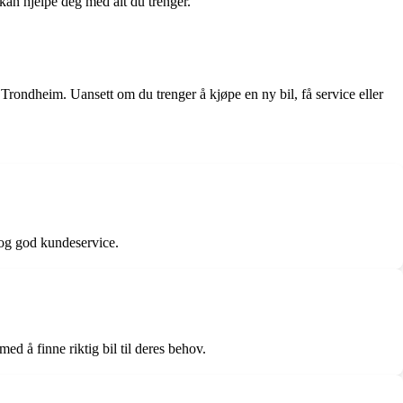
kan hjelpe deg med alt du trenger.
i Trondheim. Uansett om du trenger å kjøpe en ny bil, få service eller
t og god kundeservice.
ed å finne riktig bil til deres behov.