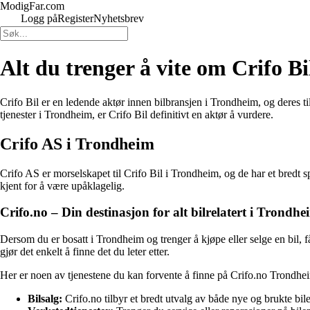
ModigFar.com
Logg på
Register
Nyhetsbrev
Alt du trenger å vite om Crifo B
Crifo Bil er en ledende aktør innen bilbransjen i Trondheim, og deres tilb
tjenester i Trondheim, er Crifo Bil definitivt en aktør å vurdere.
Crifo AS i Trondheim
Crifo AS er morselskapet til Crifo Bil i Trondheim, og de har et bredt sp
kjent for å være upåklagelig.
Crifo.no – Din destinasjon for alt bilrelatert i Trondhe
Dersom du er bosatt i Trondheim og trenger å kjøpe eller selge en bil, få
gjør det enkelt å finne det du leter etter.
Her er noen av tjenestene du kan forvente å finne på Crifo.no Trondhe
Bilsalg:
Crifo.no tilbyr et bredt utvalg av både nye og brukte bile