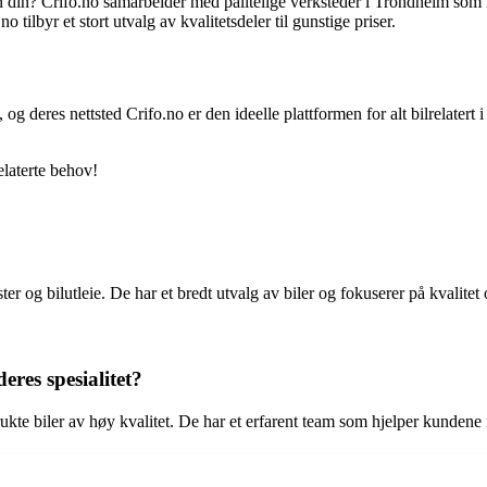
en din? Crifo.no samarbeider med pålitelige verksteder i Trondheim som 
 tilbyr et stort utvalg av kvalitetsdeler til gunstige priser.
g deres nettsted Crifo.no er den ideelle plattformen for alt bilrelatert 
elaterte behov!
ester og bilutleie. De har et bredt utvalg av biler og fokuserer på kvalite
eres spesialitet?
ukte biler av høy kvalitet. De har et erfarent team som hjelper kundene m