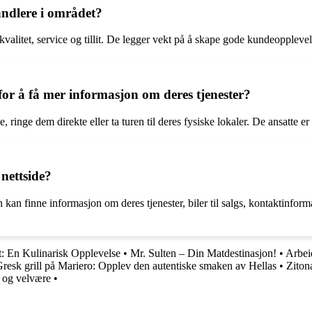
andlere i området?
 kvalitet, service og tillit. De legger vekt på å skape gode kundeopplev
r å få mer informasjon om deres tjenester?
inge dem direkte eller ta turen til deres fysiske lokaler. De ansatte er 
nettside?
kan finne informasjon om deres tjenester, biler til salgs, kontaktinfo
t: En Kulinarisk Opplevelse
•
Mr. Sulten – Din Matdestinasjon!
•
Arbeid
resk grill på Mariero: Opplev den autentiske smaken av Hellas
•
Ziton
 og velvære
•