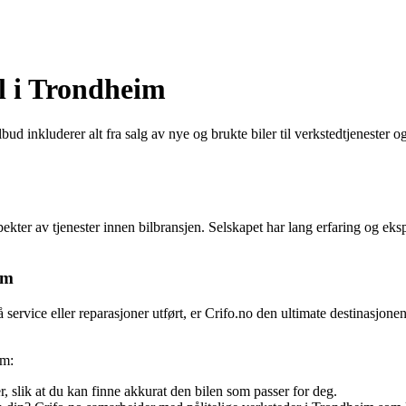
il i Trondheim
ud inkluderer alt fra salg av nye og brukte biler til verkstedtjenester og
ekter av tjenester innen bilbransjen. Selskapet har lang erfaring og ekspe
im
 service eller reparasjoner utført, er Crifo.no den ultimate destinasjone
im:
r, slik at du kan finne akkurat den bilen som passer for deg.