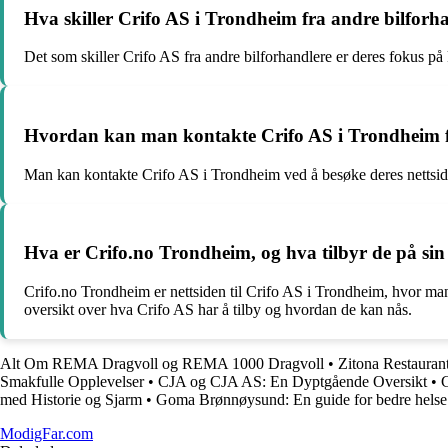
Hva skiller Crifo AS i Trondheim fra andre bilforh
Det som skiller Crifo AS fra andre bilforhandlere er deres fokus på
Hvordan kan man kontakte Crifo AS i Trondheim fo
Man kan kontakte Crifo AS i Trondheim ved å besøke deres nettside, r
Hva er Crifo.no Trondheim, og hva tilbyr de på sin 
Crifo.no Trondheim er nettsiden til Crifo AS i Trondheim, hvor man 
oversikt over hva Crifo AS har å tilby og hvordan de kan nås.
Alt Om REMA Dragvoll og REMA 1000 Dragvoll
•
Zitona Restauran
Smakfulle Opplevelser
•
CJA og CJA AS: En Dyptgående Oversikt
•
G
med Historie og Sjarm
•
Goma Brønnøysund: En guide for bedre helse
ModigFar.com