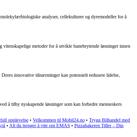
 molekylærbiologiske analyser, cellekulturer og dyremodeller for å
 og vitenskapelige metoder for å utvikle banebrytende løsninger innen
Deres innovative tilnærminger kan potensielt redusere lidelse,
net ved å tilby nyskapende løsninger som kan forbedre menneskers
ull opplevelse
•
Velkommen til Mobil24.no
•
Trygg Bilhandel med
yrå
•
Alt du trenger å vite om EMAS
•
Pizzabakeren Tiller – Din