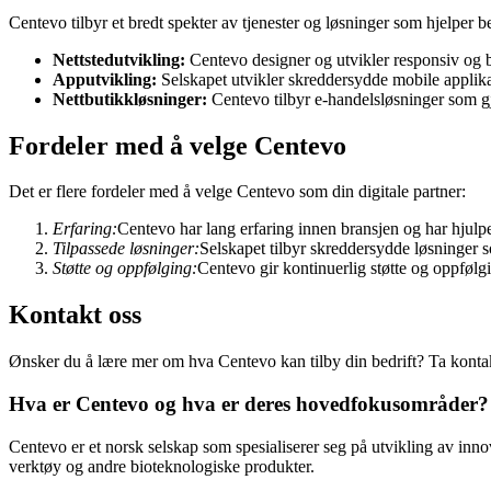
Centevo tilbyr et bredt spekter av tjenester og løsninger som hjelper b
Nettstedutvikling:
Centevo designer og utvikler responsiv og br
Apputvikling:
Selskapet utvikler skreddersydde mobile applikas
Nettbutikkløsninger:
Centevo tilbyr e-handelsløsninger som gjør
Fordeler med å velge Centevo
Det er flere fordeler med å velge Centevo som din digitale partner:
Erfaring:
Centevo har lang erfaring innen bransjen og har hjulp
Tilpassede løsninger:
Selskapet tilbyr skreddersydde løsninger s
Støtte og oppfølging:
Centevo gir kontinuerlig støtte og oppfølgin
Kontakt oss
Ønsker du å lære mer om hva Centevo kan tilby din bedrift? Ta kontak
Hva er Centevo og hva er deres hovedfokusområder?
Centevo er et norsk selskap som spesialiserer seg på utvikling av inn
verktøy og andre bioteknologiske produkter.