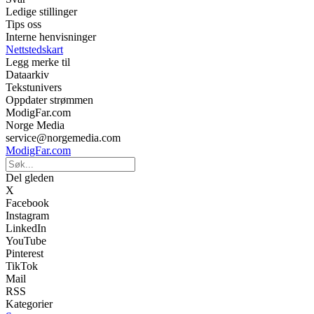
Ledige stillinger
Tips oss
Interne henvisninger
Nettstedskart
Legg merke til
Dataarkiv
Tekstunivers
Oppdater strømmen
ModigFar.com
Norge Media
service@norgemedia.com
ModigFar.com
Del gleden
X
Facebook
Instagram
LinkedIn
YouTube
Pinterest
TikTok
Mail
RSS
Kategorier