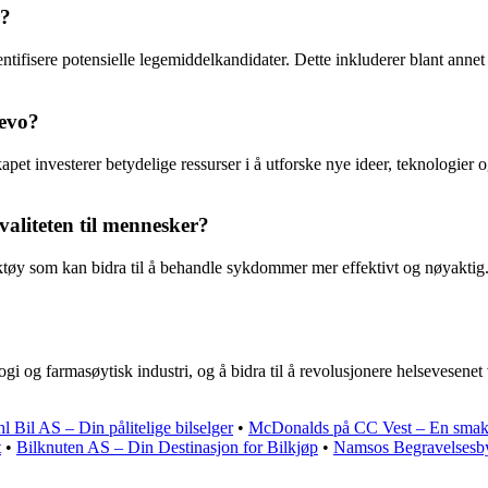
r?
ntifisere potensielle legemiddelkandidater. Dette inkluderer blant annet
tevo?
pet investerer betydelige ressurser i å utforske nye ideer, teknologier
valiteten til mennesker?
tøy som kan bidra til å behandle sykdommer mer effektivt og nøyaktig. 
logi og farmasøytisk industri, og å bidra til å revolusjonere helsevese
 Bil AS – Din pålitelige bilselger
•
McDonalds på CC Vest – En smakf
t
•
Bilknuten AS – Din Destinasjon for Bilkjøp
•
Namsos Begravelsesb