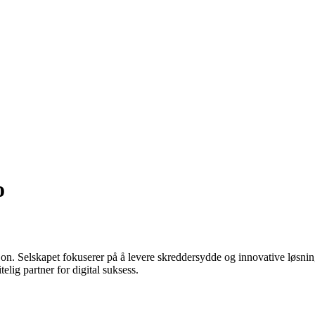
o
on. Selskapet fokuserer på å levere skreddersydde og innovative løsninge
elig partner for digital suksess.