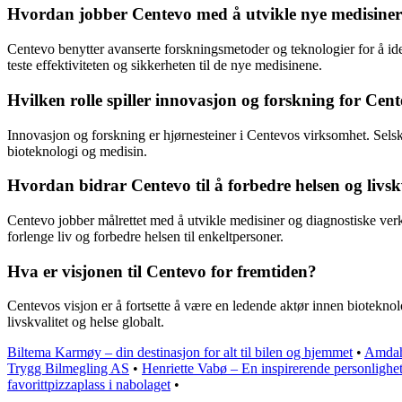
Hvordan jobber Centevo med å utvikle nye medisine
Centevo benytter avanserte forskningsmetoder og teknologier for å ide
teste effektiviteten og sikkerheten til de nye medisinene.
Hvilken rolle spiller innovasjon og forskning for Cen
Innovasjon og forskning er hjørnesteiner i Centevos virksomhet. Selska
bioteknologi og medisin.
Hvordan bidrar Centevo til å forbedre helsen og livsk
Centevo jobber målrettet med å utvikle medisiner og diagnostiske verk
forlenge liv og forbedre helsen til enkeltpersoner.
Hva er visjonen til Centevo for fremtiden?
Centevos visjon er å fortsette å være en ledende aktør innen biotekno
livskvalitet og helse globalt.
Biltema Karmøy – din destinasjon for alt til bilen og hjemmet
•
Amdahl
Trygg Bilmegling AS
•
Henriette Vabø – En inspirerende personlighe
favorittpizzaplass i nabolaget
•