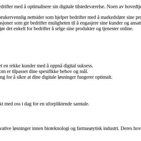
edrifter med å optimalisere sin digitale tilstedeværelse. Noen av hovedtj
ukervennlig nettsider som hjelper bedrifter med å markedsføre sine pro
joner som gir bedrifter muligheten til å engasjere sine kunder og ansatt
 det enkelt for bedrifter å selge sine produkter og tjenester online.
et en rekke kunder med å oppnå digital suksess.
om er tilpasset dine spesifikke behov og mål.
g for å sikre at dine digitale løsninger fungerer optimalt.
t med oss i dag for en uforpliktende samtale.
ovative løsninger innen bioteknologi og farmasøytisk industri. Deres ho