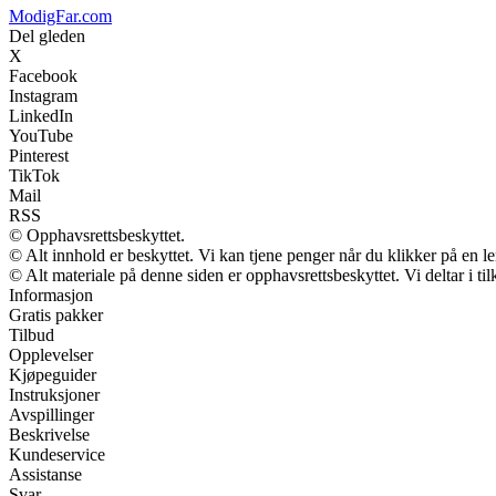
ModigFar.com
Del gleden
X
Facebook
Instagram
LinkedIn
YouTube
Pinterest
TikTok
Mail
RSS
© Opphavsrettsbeskyttet.
© Alt innhold er beskyttet. Vi kan tjene penger når du klikker på en len
© Alt materiale på denne siden er opphavsrettsbeskyttet. Vi deltar i t
Informasjon
Gratis pakker
Tilbud
Opplevelser
Kjøpeguider
Instruksjoner
Avspillinger
Beskrivelse
Kundeservice
Assistanse
Svar