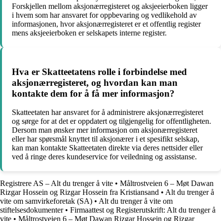
Forskjellen mellom aksjonærregisteret og aksjeeierboken ligger
i hvem som har ansvaret for oppbevaring og vedlikehold av
informasjonen, hvor aksjonærregisteret er et offentlig register
mens aksjeeierboken er selskapets interne register.
Hva er Skatteetatens rolle i forbindelse med
aksjonærregisteret, og hvordan kan man
kontakte dem for å få mer informasjon?
Skatteetaten har ansvaret for å administrere aksjonærregisteret
og sørge for at det er oppdatert og tilgjengelig for offentligheten.
Dersom man ønsker mer informasjon om aksjonærregisteret
eller har spørsmål knyttet til aksjonærer i et spesifikt selskap,
kan man kontakte Skatteetaten direkte via deres nettsider eller
ved å ringe deres kundeservice for veiledning og assistanse.
Registrere AS – Alt du trenger å vite
•
Måltrostveien 6 – Møt Dawan
Rizgar Hossein og Rizgar Hossein fra Kristiansand
•
Alt du trenger å
vite om samvirkeforetak (SA)
•
Alt du trenger å vite om
stiftelsesdokumenter
•
Firmaattest og Registerutskrift: Alt du trenger å
vite
•
Måltrostveien 6 – Møt Dawan Rizgar Hossein og Rizgar