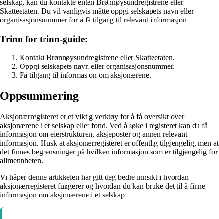
selskap, kan du kontakte enten Brønnøysundregistrene eller
Skatteetaten. Du vil vanligvis måtte oppgi selskapets navn eller
organisasjonsnummer for å få tilgang til relevant informasjon.
Trinn for trinn-guide:
Kontakt Brønnøysundregistrene eller Skatteetaten.
Oppgi selskapets navn eller organisasjonsnummer.
Få tilgang til informasjon om aksjonærene.
Oppsummering
Aksjonærregisteret er et viktig verktøy for å få oversikt over
aksjonærene i et selskap eller fond. Ved å søke i registeret kan du få
informasjon om eierstrukturen, aksjeposter og annen relevant
informasjon. Husk at aksjonærregisteret er offentlig tilgjengelig, men at
det finnes begrensninger på hvilken informasjon som er tilgjengelig for
allmennheten.
Vi håper denne artikkelen har gitt deg bedre innsikt i hvordan
aksjonærregisteret fungerer og hvordan du kan bruke det til å finne
informasjon om aksjonærene i et selskap.