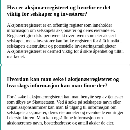
Hva er aksjonærregisteret og hvorfor er det
viktig for selskaper og investorer?
Aksjonærregisteret er en offentlig register som inneholder
informasjon om selskapets aksjonærer og deres eierandeler.
Registeret gir selskaper oversikt over hvem som eier aksjer i
selskapet, mens investorer kan bruke registeret for å få innsikt i
selskapets eierstruktur og potensielle investeringsmuligheter.
Aksjonærregisteret er dermed viktig for å sikre åpenhet og tillit i
markedet.
Hvordan kan man søke i aksjonærregisteret og
hva slags informasjon kan man finne der?
For å søke i aksjonærregisteret kan man benytte seg av tjenester
som tilbys av Skatteetaten. Ved å søke på selskapets navn eller
organisasjonsnummer kan man få tilgang til informasjon om
selskapets aksjonærer, deres eierandeler og eventuelle endringer
i eierstrukturen. Man kan også finne informasjon om
aksjonærenes navn, bostedsadresse og antall aksjer de eier.