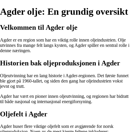
Agder olje: En grundig oversikt
Velkommen til Agder olje
Agder er en region som har en viktig rolle innen oljeindustrien. Olje
utvinnes fra mange felt langs kysten, og Agder spiller en sentral rolle i
denne næringen.
Historien bak oljeproduksjonen i Agder
Oljeutvinning har en lang historie i Agder-regionen. Det første funnet
ble gjort på 1960-tallet, og siden den gang har oljeindustrien vokst
jevnt og trutt.
Agder har vært en pioner innen oljeutvinning, og regionen har bidratt
til både nasjonal og internasjonal energiforsyning.
Oljefelt i Agder
Agder huser flere viktige oljefelt som er avgjørende for norsk
oljeproduksjon. Noen av de mest kjente feltene inkluderer: