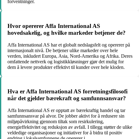
forventninger.
Hvor opererer Affa International AS
hovedsakelig, og hvilke markeder betjener de?
Affa International AS har et globalt nedslagsfelt og opererer på
internasjonalt nivå. De betjener ulike markeder over hele
verden, inkludert Europa, Asia, Nord-Amerika og Afrika. Deres
omfattende nettverk og logistikkløsninger gjør det mulig for
dem å levere produkter effektivt til kunder over hele kloden.
Hva er Affa International AS forretningsfilosofi
når det gjelder bærekraft og samfunnsansvar?
Affa International AS er opptatt av bærekraftig handel og tar
samfunnsansvar på alvor. De jobber aktivt for å redusere sin
miljøpåvirkning gjennom tiltak som resirkulering,
energieffektivitet og reduksjon av avfall. I tillegg støtter de ulike
veldedige organisasjoner og initiativer for å bidra til positiv
endring i lokalsamfunnene de opererer i.